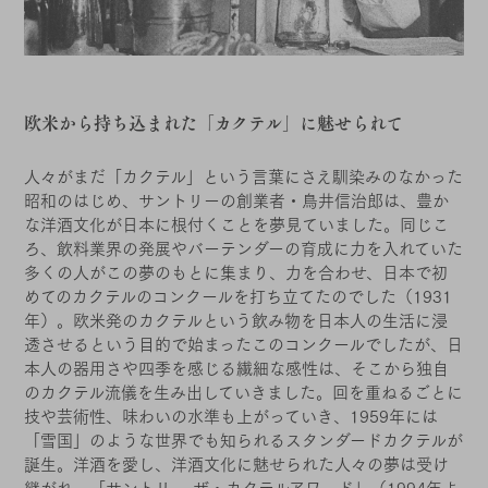
欧米から持ち込まれた「カクテル」に魅せられて
人々がまだ「カクテル」という言葉にさえ馴染みのなかった
昭和のはじめ、サントリーの創業者・鳥井信治郎は、豊か
な洋酒文化が日本に根付くことを夢見ていました。同じこ
ろ、飲料業界の発展やバーテンダーの育成に力を入れていた
多くの人がこの夢のもとに集まり、力を合わせ、日本で初
めてのカクテルのコンクールを打ち立てたのでした（1931
年）。欧米発のカクテルという飲み物を日本人の生活に浸
透させるという目的で始まったこのコンクールでしたが、日
本人の器用さや四季を感じる繊細な感性は、そこから独自
のカクテル流儀を生み出していきました。回を重ねるごとに
技や芸術性、味わいの水準も上がっていき、1959年には
「雪国」のような世界でも知られるスタンダードカクテルが
誕生。洋酒を愛し、洋酒文化に魅せられた人々の夢は受け
継がれ、「サントリー ザ・カクテルアワード」（1994年よ