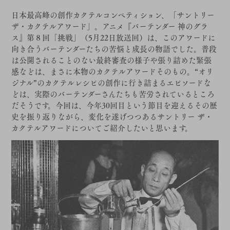
日本最高峰の創作カクテルコンペティション、「サントリー
ザ・カクテルアワード」。アニメ『バーテンダー 神のグラ
ス』第８回「挑戦」（5月22日放送回）は、このアワードに
向き合うバーテンダーたちの苦悩と成長の物語でした。普段
は公開されることのない最終審査の様子や張り詰めた緊張
感などは、まさに本物のカクテルアワードそのもの。“オリ
ジナル”のカクテルレシピの創作に行き詰まるエピソードな
どは、実際のバーテンダーさんたちも苦労されているところ
だそうです。今回は、今年30回目という節目を迎えるその歴
史を振り返りながら、変化を遂げつつあるサントリー ザ・
カクテルアワードについてご紹介したいと思います。