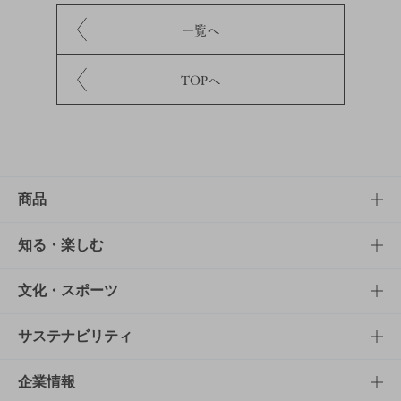
一覧へ
TOPへ
商品
商品TOP
知る・楽しむ
商品一覧
知る・楽しむTOP
文化・スポーツ
商品発売情報
キャンペーン
文化・スポーツTOP
サステナビリティ
栄養成分一覧
工場見学
サントリーホール
サステナビリティTOP
企業情報