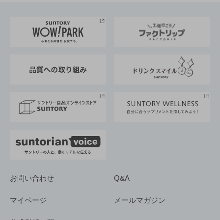
お料理・お酒レシピ
サントリー美術館
トップメッセージ
企業情報TOP
地域情報
サントリーサンバーズ大阪
サントリーが考えるサステナビリティ経営
企業概要
東京サントリーサンゴリアス
ESG情報ポータル
グループ企業一覧
サントリースポーツ
サステナビリティストーリーズ
事業所一覧
採用情報
お問い合わせ
Q&A
マイページ
メールマガジン