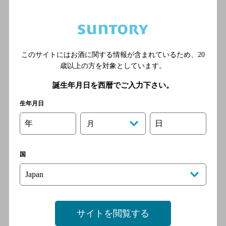
左から、梅雅（2023年優勝）、明け六つ（2022年優勝）、瑞花（2021年優
勝）
色とりどりのカクテルは目にも楽しく、見ているだけで華や
かな気持ちになりますね（各優勝カクテルの詳しい情報は
このサイトにはお酒に関する情報が含まれているため、
20
こちらから
）。しかしその華やかさとは対照的に、アワー
歳以上の方を対象としています。
ド最終審査の舞台（サントリーホール）でスポットライト
を浴びるまでには、バーテンダーさんたちの地道な努力があ
誕生年月日を西暦でご入力下さい。
るのです。昨年見事アワードに輝いた「梅雅」を創作した中
野賢二さんは過去5回のファイナル出場を経て、6回目に悲
生年月日
願の優勝を果たしたそう。一つのカクテルにさまざまなドラ
マがあり、またそれをつくるバーテンダーの人生が重ねら
年
日
月
れています。
国
記念すべき30回目を迎える、今年のザ・カクテルアワー
ドは……
サイトを閲覧する