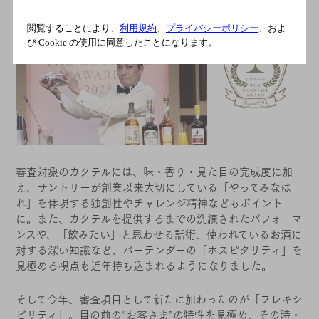
閲覧することにより、
利用規約
、
プライバシーポリシー
、およ
び Cookie の使用に同意したことになります。
審査対象のカクテルには、味・香り・見た目の完成度に加
え、サントリーが創業以来大切にしている「やってみなは
れ」を体現する独創性やチャレンジ精神などもポイント
に。また、カクテルを提供するまでの洗練されたパフォーマ
ンスや、「飲みたい」と思わせる話術、使われているお酒に
対する深い知識など、バーテンダーの「ホスピタリティ」を
見極める視点も近年持ち込まれるようになりました。
そして今年、審査項目として新たに加わったのが「フレキシ
ビリティ」。目の前の“お客さま”の特性を見極め、その時・