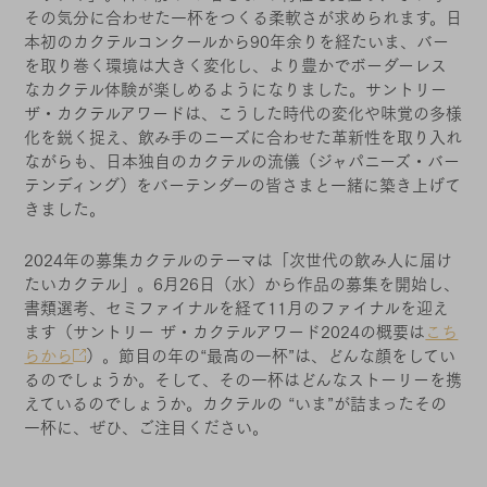
その気分に合わせた一杯をつくる柔軟さが求められます。日
本初のカクテルコンクールから90年余りを経たいま、バー
を取り巻く環境は大きく変化し、より豊かでボーダーレス
なカクテル体験が楽しめるようになりました。サントリー
ザ・カクテルアワードは、こうした時代の変化や味覚の多様
化を鋭く捉え、飲み手のニーズに合わせた革新性を取り入れ
ながらも、日本独自のカクテルの流儀（ジャパニーズ・バー
テンディング）をバーテンダーの皆さまと一緒に築き上げて
きました。
2024年の募集カクテルのテーマは「次世代の飲み人に届け
たいカクテル」。6月26日（水）から作品の募集を開始し、
書類選考、セミファイナルを経て11月のファイナルを迎え
ます（サントリー ザ・カクテルアワード2024の概要は
こち
らから
）。節目の年の“最高の一杯”は、どんな顔をしてい
るのでしょうか。そして、その一杯はどんなストーリーを携
えているのでしょうか。カクテルの “いま”が詰まったその
一杯に、ぜひ、ご注目ください。