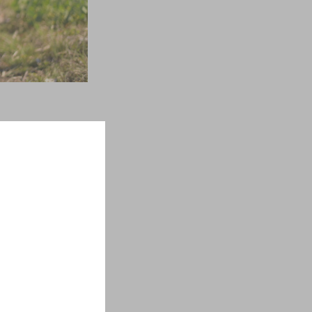
に訪問して参りま
野さんと一緒にお
ワイナリーの「ワ
でなく、3種類
に吉野さんの底知
ように食卓で皆が
ずっと思い出に残