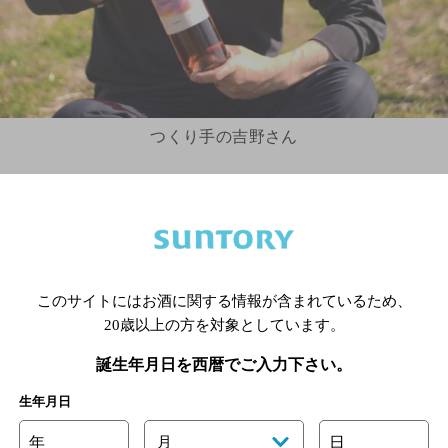
つくり手の吉野さん
ーアルオープンした「サントリー登美の丘ワイナリー」
とても面白いロゼワインを手がけるワインメーカーの吉
がありました。今回はその吉野さんが手がける登美の丘
ロゼワイン」のご紹介です！
このサイトにはお酒に関する情報が含まれているため、
い」に新たに加わった3種類のラインナップ。1種類だけ
20歳以上の方を対象としています。
聞いた時には驚きましたが、そのお話を聞いていくうち
誕生年月日を西暦でご入力下さい。
ンに対するパッションを感じました。
するためにフランスに滞在していた時に、当たり前の
生年月日
食事を摂り、ロゼワインを楽しむ姿を見て、その光景が
年
月
日