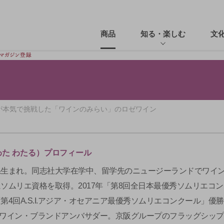
商品
知る・楽しむ
文
が本気で挑戦した「ワインのみらい」のロゼワイン
わた わたる）プロフィール
知県生まれ。同志社大学在学中、留学先のニュージーランドでワイ
年にソムリエ資格を取得。2017年「第8回全日本最優秀ソムリエコ
「第4回A.S.I.アジア・オセアニア最優秀ソムリエコンクール」優勝
ワイン・ブランドアンバサダー。京阪グループのフラッグシップ