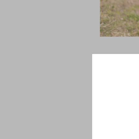
さて先日リニュ
した。そこで今
話しをする機会
インのみらい 
「ワインのみら
も！？と最初に
れないロゼワイ
ワインの勉強を
団欒しながら、