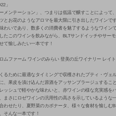
22」
ーメンテーション」、つまりは低温で醸すことによって
ツとお花のようなアロマを最大限に引き出したワインで
味わいであり、数多くの消費者を魅了するようなワイン
したこのワインを飲みながら、BLTサンドイッチやサー
せて愉しみたい一本です！
ロムファーム ワインのみらい 登美の丘ワイナリー レイ
くるために最適なタイミングで収穫されたプティ・ヴェ
に、果皮を漬け込んだ原酒をアッサンブラージュするこ
レッシュで軽やかな味わいと、赤ワインの様な充実感を
、まさにロゼワインの汎用性の高さを示しているような
合わせたり、夏野菜のカポナータ、様々な食材を愉しむB
、そんな一本です！