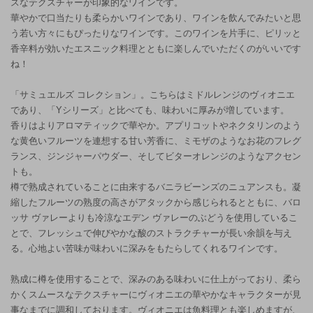
スなテクスチャーが印象的なワインです。
華やかで口当たりも柔らかいワインであり、ワインを飲んでみたいと思
う若い方々にもぴったりなワインです。このワインを片手に、ピリッと
香辛料が効いたエスニック料理とともに楽しんでいただくのがいいです
ね！
「サミュエルズ コレクション」。こちらはミドルレンジのヴィオニエ
であり、「Yシリーズ」と比べても、味わいに厚みが増しています。
香りはよりアロマティックで華やか。アプリコットやネクタリンのよう
な黄色いフルーツを連想する甘い芳香に、ミモザのようなお花のフレグ
ランス、ジンジャーパウダー、そしてビターオレンジのようなアクセン
トも。
樽で熟成されていることに由来するバニラビーンズのニュアンスも。凝
縮したフルーツの熟度の高さがアタックから感じられるとともに、バロ
ッサ ヴァレーよりも冷涼なエデン ヴァレーのぶどうを使用しているこ
とで、フレッシュで伸びやかな酸のストラクチャーが長い余韻を与え
る。心地よい苦味が味わいに深みをもたらしてくれるワインです。
熟成に樽を使用することで、深みのある味わいに仕上がっており、柔ら
かくスムースなテクスチャーにヴィオニエの華やかなキャラクターが見
事なまでに調和しております。ヴィオニエは魚料理とも楽しめますが、