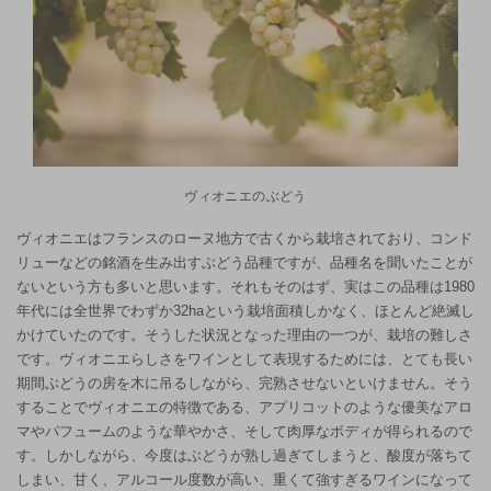
ヴィオニエのぶどう
ヴィオニエはフランスのローヌ地方で古くから栽培されており、コンド
リューなどの銘酒を生み出すぶどう品種ですが、品種名を聞いたことが
ないという方も多いと思います。それもそのはず、実はこの品種は1980
年代には全世界でわずか32haという栽培面積しかなく、ほとんど絶滅し
かけていたのです。そうした状況となった理由の一つが、栽培の難しさ
です。ヴィオニエらしさをワインとして表現するためには、とても長い
期間ぶどうの房を木に吊るしながら、完熟させないといけません。そう
することでヴィオニエの特徴である、アプリコットのような優美なアロ
マやパフュームのような華やかさ、そして肉厚なボディが得られるので
す。しかしながら、今度はぶどうが熟し過ぎてしまうと、酸度が落ちて
しまい、甘く、アルコール度数が高い、重くて強すぎるワインになって