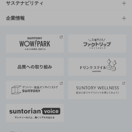
商品発売情報
キャンペーン
文化・スポーツTOP
サステナビリティ
栄養成分一覧
工場見学
サントリーホール
サステナビリティTOP
企業情報
お料理・お酒レシピ
サントリー美術館
トップメッセージ
企業情報TOP
地域情報
サントリーサンバーズ大阪
サントリーが考えるサステナビリティ経営
企業概要
東京サントリーサンゴリアス
ESG情報ポータル
グループ企業一覧
サントリースポーツ
サステナビリティストーリーズ
事業所一覧
採用情報