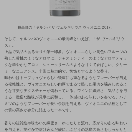
最高峰の「ヤルンバ ザ ヴェルギリウス ヴィオニエ 2017」
そして、ヤルンバのヴィオニエの最高峰といえば、「ザ ヴェルギリウ
ス」。
上品で気品のある香りの第一印象。ヴィオニエらしい黄色いフルーツの
熟した黄桃のようなアロマに、ジャスミンティーのようなアロマティッ
クな華やかなアロマ、シュークリームのような甘くて香ばしい、クリー
ミーなニュアンス。非常に魅力的で、恍惚とするような香り。
味わいはトップキュヴェらしい幾重にも重なるようなフレーバーが与え
る複雑性と、ヴィオニエらしい肉厚でまるで熟した果肉を噛みしめるよ
うな甘美なテクスチャーが備わっている。ワインに繊細さ、気品さを与
える、緻密な酸味が見事に調和し、一体感のある味わいを奏でる。ハチ
ミツのようなフレーバーが長い余韻を与える、ヴィオニエの品種として
の質の高さが存分に詰まった一本です。
香りの複雑性や味わいの緻密さ、ゆったりと流れ、広がりのある味わい
を与える、艶やかで溶け込んだ酸に、ぶどうの熟度の高さをしっかりと