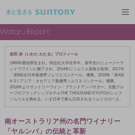
このページの本文へ移動
メニ
岩田 渉（いわた わたる）プロフィール
1989年愛知県生まれ。同志社大学在学中、留学先のニュージーラ
ンドでワインに魅了され、2014年にソムリエ資格を取得。2017年
「第8回全日本最優秀ソムリエコンクール」優勝。2018年「第4回
A.S.I.アジア・オセアニア最優秀ソムリエコンクール」優勝。
2019年よりサントリーワイン・ブランドアンバサダー。京阪グル
ープのフラッグシップホテルTHE THOUSAND KYOTOのシェフ
ソムリエを務める。いま日本で最も注目されるソムリエの一人。
南オーストラリア州の名門ワイナリー
「ヤルンバ」の伝統と革新