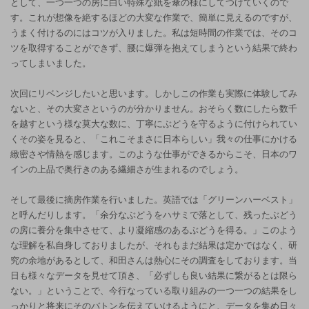
として、一つ一つの房に白い特殊な紙を傘の様にしてつけていくので
す。これが想像を絶するほどの大変な作業で、簡単に見えるのですが、
うまく付けるのにはコツが入りました。私は短時間の作業では、そのコ
ツを取得することができず、腰に爆弾を抱えてしまうという結果で終わ
ってしまいました。
次回にリベンジしたいと思います。しかしこの作業も実際に体験してみ
ないと、その大変さというのが分かりません。おそらく数にしたら数千
を越すという様な莫大な数に、丁寧にぶどうを守るように付けられてい
くその姿を見ると、「これこそまさに日本らしい」我々の仕事にかける
緻密さや情熱を感じます。このような仕事ができるからこそ、日本のワ
インの上品で奥行きのある繊細さが生まれるのでしょう。
そして最後に摘房作業を行いました。英語では「グリーンハーベスト」
と呼んだりします。「余分なぶどうをハサミで落として、残ったぶどう
の房に養分を集中させて、より凝縮感のあるぶどうを得る。」このよう
な理解を私自身しておりましたが、それもまだ結果は定かではなく、研
究の余地があるとして、和田さんは熱心にその調査をしております。当
日も様々なデータを見せて頂き、「必ずしも良い結果に繋がるとは限ら
ない。」ということで、今行なっている取り組みの一つ一つの結果をし
っかりと将来にそのバトンを伝えていけるようにと、データを集め日々