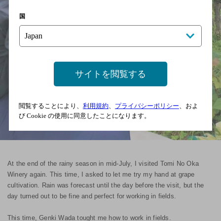
国
サイトを閲覧する
閲覧することにより、
利用規約
、
プライバシーポリシー
、およ
び Cookie の使用に同意したことになります。
At the end of the rainy season in mid-July, I visited Tomi No Oka
Winery again. This time, I asked to let me try my hand at grape
cultivation. Rain was forecast until the day before the visit, but the
day turned out to be fine and perfect for working in fields.
This time, Genki Wada tought me how to work in fields.