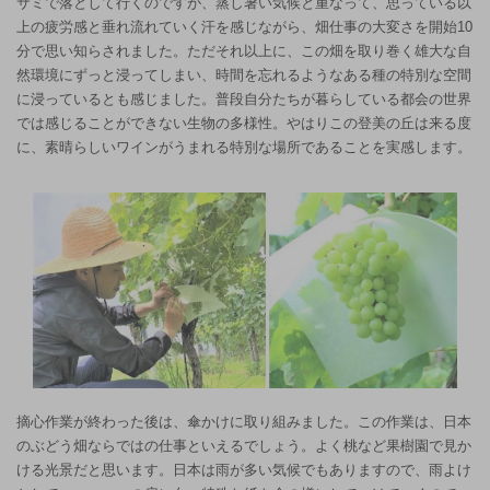
サミで落として行くのですが、蒸し暑い気候と重なって、思っている以
上の疲労感と垂れ流れていく汗を感じながら、畑仕事の大変さを開始10
分で思い知らされました。ただそれ以上に、この畑を取り巻く雄大な自
然環境にずっと浸ってしまい、時間を忘れるようなある種の特別な空間
に浸っているとも感じました。普段自分たちが暮らしている都会の世界
では感じることができない生物の多様性。やはりこの登美の丘は来る度
に、素晴らしいワインがうまれる特別な場所であることを実感します。
摘心作業が終わった後は、傘かけに取り組みました。この作業は、日本
のぶどう畑ならではの仕事といえるでしょう。よく桃など果樹園で見か
ける光景だと思います。日本は雨が多い気候でもありますので、雨よけ