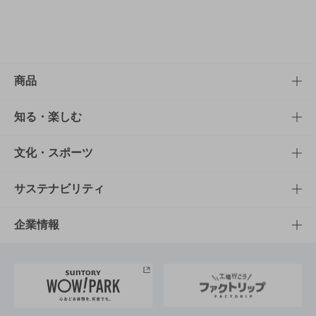
商品
商品TOP
知る・楽しむ
商品一覧
知る・楽しむTOP
文化・スポーツ
商品発売情報
キャンペーン
文化・スポーツTOP
サステナビリティ
栄養成分一覧
工場見学
サントリーホール
サステナビリティTOP
企業情報
お料理・お酒レシピ
サントリー美術館
トップメッセージ
企業情報TOP
地域情報
サントリーサンバーズ大阪
サントリーが考えるサステナビリティ経営
企業概要