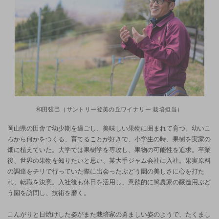
和田弦己（サントリー登美の丘ワイナリー 栽培担当）
岡山県の田舎で幼少期を過ごし、美味しい果物に囲まれて育つ。幼いこ
ろから何かをつくる、育てることが好きで、小学生の時、果樹を実家の
畑に植えていた。大学では果樹学を専攻し、果物の可能性を追求。卒業
後、世界の果物を知りたいと思い、某大手ジャム会社に入社。果実原料
の調達をチリで行っていた際に出会ったぶどう園の美しさに心を打た
れ、転職を決意。入社後も休日を活用し、意欲的に篤農家の醸造用ぶど
う園を訪問し、技術を磨く。
こんがりと日焼けした姿がまた栽培家の勇ましい姿のようで、たくまし