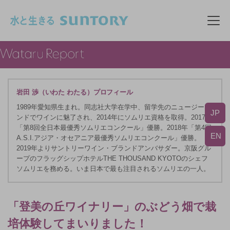
このページの本文へ移動
メニ
岩田 渉（いわた わたる）プロフィール
1989年愛知県生まれ。同志社大学在学中、留学先のニュージーラ
JP
ンドでワインに魅了され、2014年にソムリエ資格を取得。2017年
「第8回全日本最優秀ソムリエコンクール」優勝。2018年「第4回
EN
A.S.I.アジア・オセアニア最優秀ソムリエコンクール」優勝。
2019年よりサントリーワイン・ブランドアンバサダー。京阪グル
ープのフラッグシップホテルTHE THOUSAND KYOTOのシェフ
ソムリエを務める。いま日本で最も注目されるソムリエの一人。
「登美の丘ワイナリー」のぶどう畑で栽
培体験してまいりました！