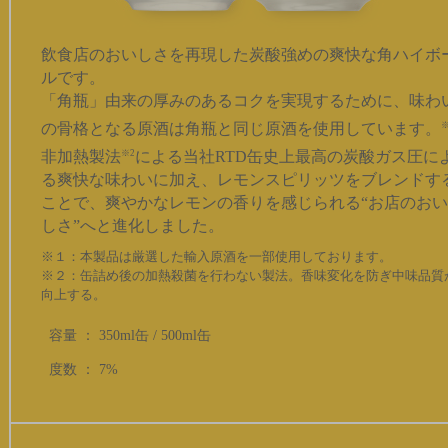
飲食店のおいしさを再現した炭酸強めの爽快な角ハイボ
ルです。
「角瓶」由来の厚みのあるコクを実現するために、味わ
の骨格となる原酒は角瓶と同じ原酒を使用しています。
※
非加熱製法
※2
による当社RTD缶史上最高の炭酸ガス圧に
る爽快な味わいに加え、レモンスピリッツをブレンドす
ことで、爽やかなレモンの香りを感じられる“お店のおい
しさ”へと進化しました。
※１：本製品は厳選した輸入原酒を一部使用しております。
※２：缶詰め後の加熱殺菌を行わない製法。香味変化を防ぎ中味品質
向上する。
容量 ： 350ml缶 / 500ml缶
度数 ： 7%