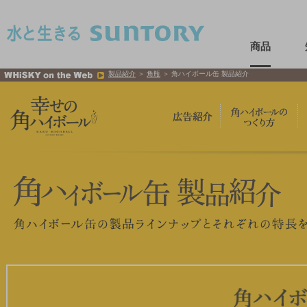
このページの本文へ移動
商品
製品紹介
＞
角瓶
＞ 角ハイボール缶 製品紹介