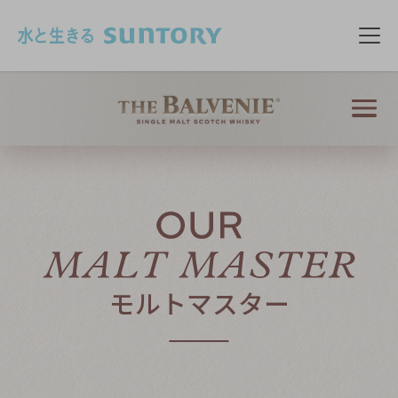
このページの本文へ移動
メニ
PRODUCTS
製品情報
FIVE RARE CRAFTS
類い稀なる5つの職人技
モルトマスター
OUR CRAFTSMEN
クラフトマン