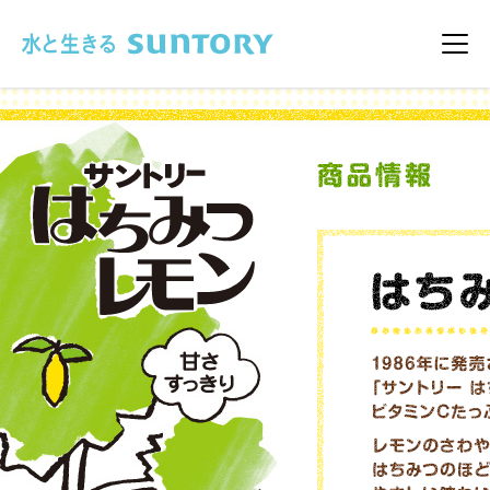
このページの本文へ移動
メニ