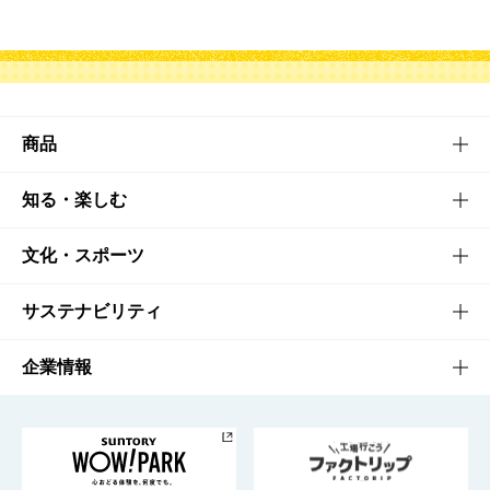
商品
商品TOP
知る・楽しむ
商品一覧
知る・楽しむTOP
文化・スポーツ
商品発売情報
キャンペーン
文化・スポーツTOP
サステナビリティ
栄養成分一覧
工場見学
サントリーホール
サステナビリティTOP
企業情報
お料理・お酒レシピ
サントリー美術館
トップメッセージ
企業情報TOP
地域情報
サントリーサンバーズ大阪
サントリーが考えるサステナビリティ経営
企業概要