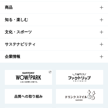
商品
商品TOP
知る・楽しむ
商品一覧
知る・楽しむTOP
文化・スポーツ
商品発売情報
キャンペーン
文化・スポーツTOP
サステナビリティ
栄養成分一覧
工場見学
サントリーホール
サステナビリティTOP
企業情報
お料理・お酒レシピ
サントリー美術館
トップメッセージ
企業情報TOP
地域情報
サントリーサンバーズ大阪
サントリーが考えるサステナビリティ経営
企業概要
東京サントリーサンゴリアス
ESG情報ポータル
グループ企業一覧
サントリースポーツ
サステナビリティストーリーズ
事業所一覧