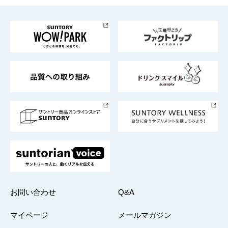
お料理・お酒レシピ
サントリー美術館
トップメッセージ
企業情報TOP
地域情報
サントリーサンバーズ大阪
サントリーが考えるサステナビリティ経営
企業概要
東京サントリーサンゴリアス
ESG情報ポータル
グループ企業一覧
サントリースポーツ
サステナビリティストーリーズ
事業所一覧
採用情報
お問い合わせ
Q&A
マイページ
メールマガジン