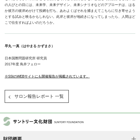
の人びとの目には、未来学、未来デザイン、未来シナリオなどのアプローチは、はる
か彼方の彼岸めがけて投網を打ち、あわよくばそれを捕まえてこちらに引き寄せよう
とする試みと映るかもしれない。此岸と彼岸が地続きになってしまったら、人間はど
こで往生すればよいのだろうか。
早丸 一真（はやまる かずまさ）
日本国際問題研究所 研究員
2017年度 鳥井フェロー
※SSIのWEBサイトにも開催報告が掲載されています。
サロン報告レポート 一覧
財団概要