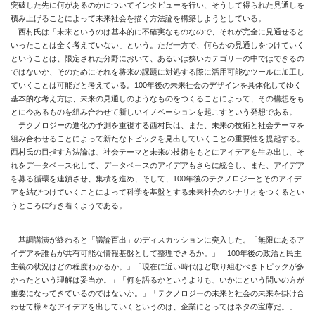
突破した先に何があるのかについてインタビューを行い、そうして得られた見通しを
積み上げることによって未来社会を描く方法論を構築しようとしている。
西村氏は「未来というのは基本的に不確実なものなので、それが完全に見通せると
いったことは全く考えていない」という。ただ一方で、何らかの見通しをつけていく
ということは、限定された分野において、あるいは狭いカテゴリーの中ではできるの
ではないか、そのためにそれを将来の課題に対処する際に活用可能なツールに加工し
ていくことは可能だと考えている。100年後の未来社会のデザインを具体化してゆく
基本的な考え方は、未来の見通しのようなものをつくることによって、その構想をも
とに今あるものを組み合わせて新しいイノベーションを起こすという発想である。
テクノロジーの進化の予測を重視する西村氏は、また、未来の技術と社会テーマを
組み合わせることによって新たなトピックを見出していくことの重要性を提起する。
西村氏の目指す方法論は、社会テーマと未来の技術をもとにアイデアを生み出し、そ
れをデータベース化して、データベースのアイデアもさらに統合し、また、アイデア
を募る循環を連鎖させ、集積を進め、そして、100年後のテクノロジーとそのアイデ
アを結びつけていくことによって科学を基盤とする未来社会のシナリオをつくるとい
うところに行き着くようである。
基調講演が終わると「議論百出」のディスカッションに突入した。「無限にあるア
イデアを誰もが共有可能な情報基盤として整理できるか。」「100年後の政治と民主
主義の状況はどの程度わかるか。」「現在に近い時代ほど取り組むべきトピックが多
かったという理解は妥当か。」「何を語るかというよりも、いかにという問いの方が
重要になってきているのではないか。」「テクノロジーの未来と社会の未来を掛け合
わせて様々なアイデアを出していくというのは、企業にとってはネタの宝庫だ。」