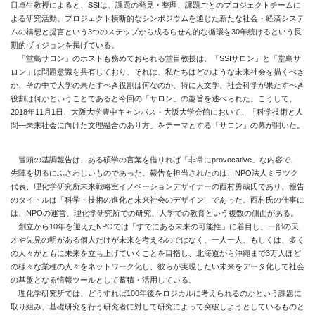
目卓生教授によると、SSIは、課題の発見・整理、課題ごとのプロジェクトチームに
よる研究活動、プロジェクト横断的なシンポジウムを通じた新たな社会・経済システ
ムの構想と提言という3つのステップから成るらせん的な循環を30年続けるという長
期的ヴィジョンを掲げている。
「堂島サロン」のホストも務めておられる堂目教授は、「SSIサロン」と「堂島サ
ロン」は問題意識を共有しており、それは、私たちはどのような未来社会を描くべき
か、その中で大学の果たすべき役割は何なのか、特に人文学、社会科学が果たすべき
役割は何かということであると今回の「サロン」の趣旨を述べられた。こうして、
2018年11月1日、大阪大学豊中キャンパス・大阪大学会館において、「科学技術と人
間―未来社会に向けた文理融合のあり方」をテーマとする「サロン」の幕が開いた。
冒頭の基調報告は、ある碩学の言葉を借りれば「非常にprovocative」な内容で、
先陣を切るにふさわしいものであった。報告を担当されたのは、NPO法人ミラツク
代表、理化学研究所未来戦略室イノベーションデザイナーの西村勇哉氏であり、報告
のタイトルは「科学・技術の進化と未来社会のデザイン」であった。西村氏の仕事に
は、NPOの運営、理化学研究所での研究、大学での教育という複数の側面がある。
創立から10年を迎えたNPOでは「すでにある未来の可能性」に着目し、一部の天
才や先見の明がある個人だけが未来を考えるのではなく、一人一人、もしくは、多く
の人々がともに未来を立ち上げていくことを目指し、北海道から沖縄まで3万人ほど
の様々な業種の人々をネットワーク化し、彼らが実現したい未来をデータ化して社会
の基盤となる情報ツールとして蓄積・活用している。
理化学研究所では、どうすれば100年後をロジカルに考えられるのかという課題に
取り組み、基礎研究を行う研究者に対して研究によって突破しようとしているものと