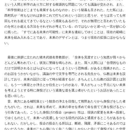
という人間と科学のあり方に対する根源的な問題についても議論が交わされ、また、
「科学技術はどこまでも発展するものなのか」という疑義も呈された。ただ私には、
西村氏が「何もなければ多分これで打ちどめという話だと思うが、そうは言っても何
回もそれを超えてきているなという感覚もあるので、それが無理だと言われていたも
のを何とか超える方法をそれぞれが考えている」のではないかと述べた一言が妙に心
に残った。「すでにある未来の可能性」に未来を連結してゆくことは、現在の範疇に
未来を組み入れることであり、未来のデザインとは、つまり現在の拡張にほかならな
い。
最後に挨拶に立たれた猪木武徳名誉教授が、「全体を見渡すという知恵が我々から
どんどん奪われていく」状況に警鐘を鳴らされ、また、我々人間には「合理的なもの
だけで説明されるとばらばらになってしまうという恐怖感」があると指摘された。こ
のお話をうかがいながら、議論の中で文学を専門とされる先生から、仏教は未来を設
計しており、未来の設計に従って時が経過するが、きちんとした仏教の設計図とは別
に、もう一つ来迎とか浄土とか往生というのがあり、常人がちょっと手元にない未来
を考えようとする時に身投げという過激な道を選ぶ者がいたというお話があったこと
を思い出した。
昔、南方にある補陀落という観音の浄土を目指して熊野あたりから身投げをした者
たちがいた。それは、未来を求めて、未来の幸せを求めて命を捨てて身を投げるとい
う行為であった。こうした身投げの投企（project）性は、現状の変更を未来へ投射し
てゆくものとして、未来への見通しをつける現代の試みと通底するところがあるかも
しれない。だがしかし、投企の投企たる所以は、断絶、飛躍、矛盾にこそあるのでは
ないだろうか。未来がこちら側になく向こう側にしかないと信じて身投げをした中世