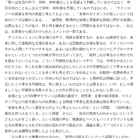
「我々は生活の中で、30年、40年後のことを見据えて判断しているのではなく、昨
日今日のことをふまえて30年、40年後を予測しているのではないか。」「テクノロ
ジーの発展を所与の前提と考えてもよいか。」「未来のガイダンスが欲しいという社
会のニーズは確かにある。」「論理的、数理的な知識と実践的な技術に関する知識に
は異なるところがあり、何と何を融合するかという問題があるのではないか。」以上
は、出席者から投げかけられたコメントの一部である。
ディスカッションに耳を傾ける中で、現状を変更するか、あるいは維持するか、未
来に対して楽観的な立場を取るか、あるいは悲観的な立場を取るか、テクノロジーの
方から人間にアプローチするか、あるいは人間の側からテクノロジーにアプローチす
るかといったいくつかの分岐が浮かび上がってきた。「絶対これが来るから何かそれ
を狙おうというよりは、こういう可能性があるという中で、では、今何をやるといい
のだろうか、今これを取り組み始めればもしかしたらその可能性はたぐり寄せられる
かもしれないということを全く何も考えずにいる社会よりも、比較的一生懸命考えて
いる社会のほうが少しいい方向に行けるのではないか」と西村氏は明確に語った。手
元にたぐり寄せる可能性は、常に望ましいものばかりとは限るまい。いや、むしろ望
ましくない可能性を先取りすることの方が肝心なことかもしれないと思った。
会場となったSSI豊中ラウンジは満員の盛況で、研究者、企業や経済団体、マスメ
ディアなどの多方面からの出席者による闊達で率直な意見交換は熱を帯びていった。
「未来を考えていく責任をどのように考えたらいいのか」という問題、「100年後に
責任を持つ人をつくる」という課題、さらに、「自分の気持ちがわからないという子
どもたちがすごく多い」という現場の声が、職業的なベースもバックグラウンドも異
なる出席者からそれぞれの話の流れの中で提起され、議論を通して一つのトピックが
形作られる瞬間を目撃したような気がした。
「人は考えたら物事がわかるのか」「科学は100％正しいという認識でよいのか」