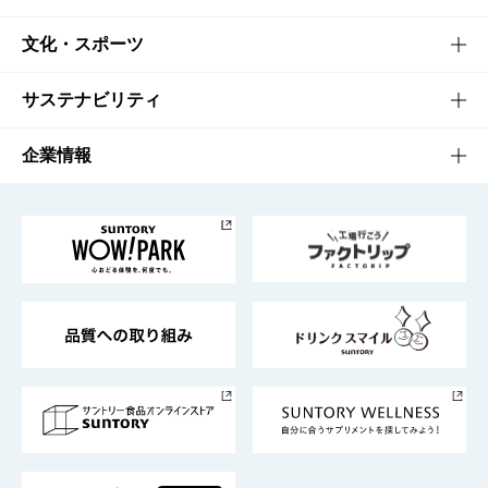
商品一覧
知る・楽しむTOP
文化・スポーツ
商品発売情報
キャンペーン
文化・スポーツTOP
サステナビリティ
栄養成分一覧
工場見学
サントリーホール
サステナビリティTOP
企業情報
お料理・お酒レシピ
サントリー美術館
トップメッセージ
企業情報TOP
地域情報
サントリーサンバーズ大阪
サントリーが考えるサステナビリティ経営
企業概要
東京サントリーサンゴリアス
ESG情報ポータル
グループ企業一覧
サントリースポーツ
サステナビリティストーリーズ
事業所一覧
採用情報