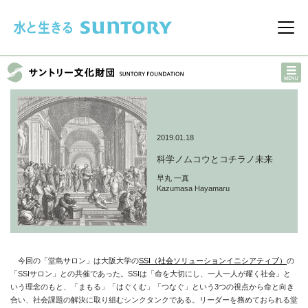
このページの本文へ移動
メニ
2019.01.18
科学ノムコウとコチラノ未来
早丸 一真
Kazumasa Hayamaru
今回の「堂島サロン」は大阪大学の
SSI（社会ソリューションイニシアティブ）
の
「SSIサロン」との共催であった。SSIは「命を大切にし、一人一人が耀く社会」と
いう理念のもと、「まもる」「はぐくむ」「つなぐ」という3つの視点から命と向き
合い、社会課題の解決に取り組むシンクタンクである。リーダーを務めておられる堂