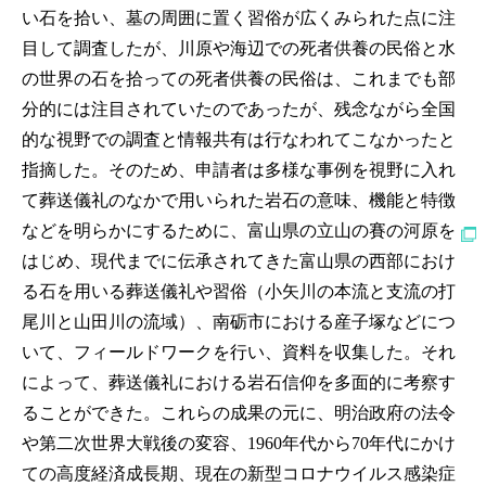
い石を拾い、墓の周囲に置く習俗が広くみられた点に注
目して調査したが、川原や海辺での死者供養の民俗と水
の世界の石を拾っての死者供養の民俗は、これまでも部
分的には注目されていたのであったが、残念ながら全国
的な視野での調査と情報共有は行なわれてこなかったと
指摘した。そのため、申請者は多様な事例を視野に入れ
て葬送儀礼のなかで用いられた岩石の意味、機能と特徴
などを明らかにするために、富山県の立山の賽の河原を
はじめ、現代までに伝承されてきた富山県の西部におけ
る石を用いる葬送儀礼や習俗（小矢川の本流と支流の打
尾川と山田川の流域）、南砺市における産子塚などにつ
いて、フィールドワークを行い、資料を収集した。それ
によって、葬送儀礼における岩石信仰を多面的に考察す
ることができた。これらの成果の元に、明治政府の法令
や第二次世界大戦後の変容、1960年代から70年代にかけ
ての高度経済成長期、現在の新型コロナウイルス感染症