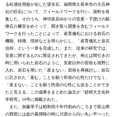
る松浦佐用姫が化した望夫石、福岡県久留米市の大石神
社の巨石について、フィールドワークを行い、資料を収
集した。そのうち、神功皇后ゆかりの安産・子授けの鎮
懐石八幡宮をめぐって、聞き取り調査を含むフィールド
ワークを行ったことによって、産育儀礼における岩石の
機能、特徴、現状などを明らかにし、「産育儀礼と岩石
信仰」という一章を完成した。また、従来の研究では、
安産に関するものに限定されてきたが、例えば間引きの
時に用いられた岩石のように、安産以外の習俗も視野に
入れ、岩石を用いた「産まない」習俗を再検討し、岩石
に託された「産む」ことを願う民俗の心性だけでなく、
「産まない」ことを願う民俗の心性にも迫ることができ
たと言える。この成果をまとめた論文が『総研大文化科
学研究』19号に掲載された。
また、加藤享子は昭和四十年代初めのころまで富山県
の西部には盆の墓掃除の時に川原から白い丸い平べった