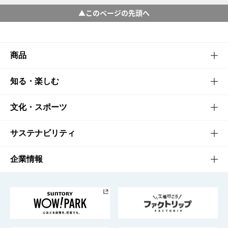
▲このページの先頭へ
商品
商品TOP
知る・楽しむ
商品一覧
知る・楽しむTOP
文化・スポーツ
商品発売情報
キャンペーン
文化・スポーツTOP
サステナビリティ
栄養成分一覧
工場見学
サントリーホール
サステナビリティTOP
企業情報
お料理・お酒レシピ
サントリー美術館
トップメッセージ
企業情報TOP
地域情報
サントリーサンバーズ大阪
サントリーが考えるサステナビリティ経営
企業概要