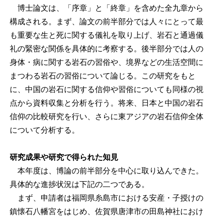
博士論文は、「序章」と「終章」を含めた全九章から
構成される。まず、論文の前半部分では人々にとって最
も重要な生と死に関する儀礼を取り上げ、岩石と通過儀
礼の緊密な関係を具体的に考察する。後半部分では人の
身体・病に関する岩石の習俗や、境界などの生活空間に
まつわる岩石の習俗について論じる。この研究をもと
に、中国の岩石に関する信仰や習俗についても同様の視
点から資料収集と分析を行う。将来、日本と中国の岩石
信仰の比較研究を行い、さらに東アジアの岩石信仰全体
について分析する。
研究成果や研究で得られた知見
本年度は、博論の前半部分を中心に取り込んできた。
具体的な進捗状況は下記の二つである。
まず、申請者は福岡県糸島市における安産・子授けの
鎮懐石八幡宮をはじめ、佐賀県唐津市の田島神社におけ