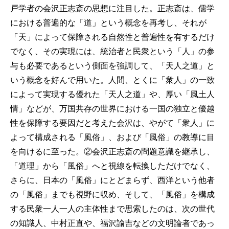
戸学者の会沢正志斎の思想に注目した。正志斎は、儒学
における普遍的な「道」という概念を再考し、それが
「天」によって保障される自然性と普遍性を有するだけ
でなく、その実現には、統治者と民衆という「人」の参
与も必要であるという側面を強調して、「天人之道」と
いう概念を好んで用いた。人間、とくに「衆人」の一致
によって実現する優れた「天人之道」や、厚い「風土人
情」などが、万国共存の世界における一国の独立と優越
性を保障する要因だと考えた会沢は、やがて「衆人」に
よって構成される「風俗」、および「風俗」の教導に目
を向けるに至った。②会沢正志斎の問題意識を継承し、
「道理」から「風俗」へと視線を転換しただけでなく、
さらに、日本の「風俗」にとどまらず、西洋という他者
の「風俗」までも視野に収め、そして、「風俗」を構成
する民衆一人一人の主体性まで思索したのは、次の世代
の知識人、中村正直や、福沢諭吉などの文明論者であっ