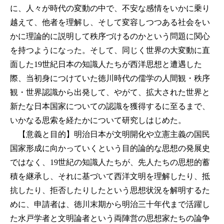
に、人々が時代の変動の中で、不安な感情をいかに乗り
越えて、他者を理解し、そして変容しつつある社会をい
かに理論的に説明して秩序づけるのかという問題に関心
を持つようになった。そして、同じく世界の大変動に直
面した19世紀日本の知識人たちが西洋思想と遭遇した
際、当初身につけていた徳川時代の儒学の人間観・秩序
観・世界認識から出発して、やがて、拡大された世界と
新たな日本国家についての認識を獲得するに至るまで、
いかなる思索を経たかについて研究しはじめた。
【意義と目的】明治日本が文明開化や立憲主義の国民
国家形成に向かっていくという目的論的な思想の発展史
ではなく、19世紀の知識人たちが、先人たちの思想的蓄
積を継承し、それに基づいて西洋文明を理解したり、抵
抗したり、拒否したりしたという思想状況を解明するた
めに、申請者は、徳川末期から明治三十年代まで活躍し
た水戸学者と文明論者という両陣営の思想家たちの論争