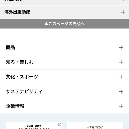
海外出版助成
▲このページの先頭へ
商品
商品TOP
知る・楽しむ
商品一覧
知る・楽しむTOP
文化・スポーツ
商品発売情報
キャンペーン
文化・スポーツTOP
サステナビリティ
栄養成分一覧
工場見学
サントリーホール
サステナビリティTOP
企業情報
お料理・お酒レシピ
サントリー美術館
トップメッセージ
企業情報TOP