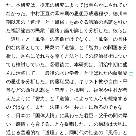
た。本研究は、従来の研究によっては明らかにされてい
なかった、中村正直の幕末期の思想形成過程や、徳川末
期以来の「道理」と「風俗」をめぐる議論の系譜を引い
た福沢諭吉の民衆「籠絡」論を詳しく分析した。彼らは
「道理」と「風俗」の関係だけでなく、「風俗」の具体
的な内容として、民衆の「道徳」と「智力」の問題を分
析し、さらにそれらを導く方法としての統治技術につい
ても検討していた。③最後に、本研究は、明治中期に盛
んに活躍して、「最後の水戸学者」と呼ばれた内藤耻叟
の思想を分析した。内藤耻叟は、キリスト教や自由・平
等などの西洋思想を「空理」と批判し、福沢や中村が考
えたように「智力」と「道徳」によって人心を籠絡する
のではなく、また「法律」や「兵力」に頼るのでもな
く、日本の「国体人情」に具わった君臣・父子の間の厚
い「感情」を育てることを提唱した。この構想は天地に
通じる普遍的な「道理」と、同時代の社会の「風俗」と