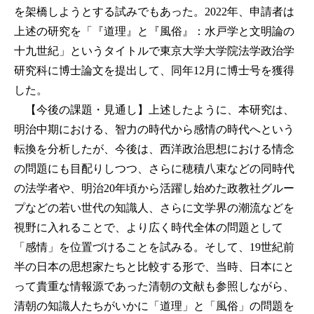
を架橋しようとする試みでもあった。2022年、申請者は
上述の研究を「『道理』と『風俗』：水戸学と文明論の
十九世紀」というタイトルで東京大学大学院法学政治学
研究科に博士論文を提出して、同年12月に博士号を獲得
した。
【今後の課題・見通し】上述したように、本研究は、
明治中期における、智力の時代から感情の時代へという
転換を分析したが、今後は、西洋政治思想における情念
の問題にも目配りしつつ、さらに穂積八束などの同時代
の法学者や、明治20年頃から活躍し始めた政教社グルー
プなどの若い世代の知識人、さらに文学界の潮流などを
視野に入れることで、より広く時代全体の問題として
「感情」を位置づけることを試みる。そして、19世紀前
半の日本の思想家たちと比較する形で、当時、日本にと
って貴重な情報源であった清朝の文献も参照しながら、
清朝の知識人たちがいかに「道理」と「風俗」の問題を