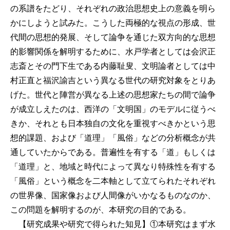
の系譜をたどり、それぞれの政治思想史上の意義を明ら
かにしようと試みた。こうした両極的な視点の形成、世
代間の思想的発展、そして論争を通じた双方向的な思想
的影響関係を解明するために、水戸学者としては会沢正
志斎とその門下生である内藤耻叟、文明論者としては中
村正直と福沢諭吉という異なる世代の研究対象をとりあ
げた。世代と陣営が異なる上述の思想家たちの間で論争
が成立しえたのは、西洋の「文明国」のモデルに従うべ
きか、それとも日本独自の文化を重視すべきかという思
想的課題、および「道理」「風俗」などの分析概念が共
通していたからである。普遍性を有する「道」もしくは
「道理」と、地域と時代によって異なり特殊性を有する
「風俗」という概念を二本軸として立てられたそれぞれ
の世界像、国家像および人間像がいかなるものなのか、
この問題を解明するのが、本研究の目的である。
【研究成果や研究で得られた知見】①本研究はまず水