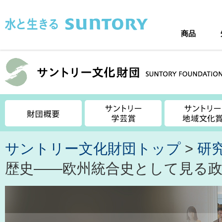
このページの本文へ移動
商品
サントリー文化財団トップ
>
研
歴史――欧州統合史として見る