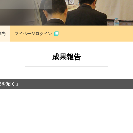
成先
マイページ
ログイン
成果報告
来を拓く」