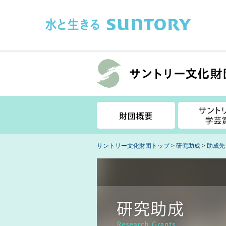
このページの本文へ移動
サントリー文化財団トップ
>
研究助成
>
助成先