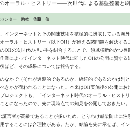
のオーラル・ヒストリー――次世代による基盤整備と刷
究センター 助教
佐藤 信
、インターネットとその関連技術を積極的に摂取している海外
オーラル・ヒストリー（以下OH）が抱える諸問題を解決する
のOHの次世代の担い手を糾合することで、領域横断的かつ長
作業によってインターネット時代に即したOHの公開に資する
後ほど、その成果については報告する。
のなかで（それが過渡的であるのか、継続的であるのかは別と
べきかが問われることになった。本来はOH実施後の公開にお
プロジェクトも、「インターネット時代のオーラル・ヒストリ
ことになったので、先に現時点での知見を公開しておきたい。
の証言者が高齢であることが多いため、とりわけ感染防止に注
用することには合理性がある。だが、結論を先に示せば、イン