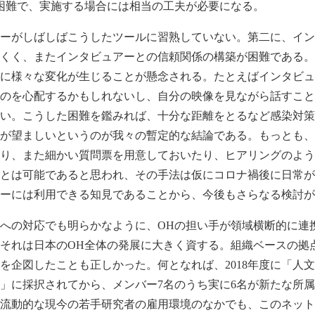
困難で、実施する場合には相当の工夫が必要になる。
ーがしばしばこうしたツールに習熟していない。第二に、イン
くく、またインタビュアーとの信頼関係の構築が困難である。
に様々な変化が生じることが懸念される。たとえばインタビュ
のを心配するかもしれないし、自分の映像を見ながら話すこと
い。こうした困難を鑑みれば、十分な距離をとるなど感染対策
が望ましいというのが我々の暫定的な結論である。もっとも、
り、また細かい質問票を用意しておいたり、ヒアリングのよう
とは可能であると思われ、その手法は仮にコロナ禍後に日常が
ーには利用できる知見であることから、今後もさらなる検討が
への対応でも明らかなように、OHの担い手が領域横断的に連
それは日本のOH全体の発展に大きく資する。組織ベースの拠
を企図したことも正しかった。何となれば、2018年度に「人
」に採択されてから、メンバー7名のうち実に6名が新たな所属
流動的な現今の若手研究者の雇用環境のなかでも、このネット