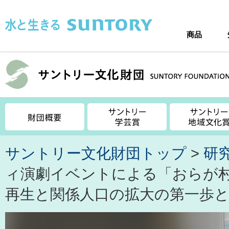
このページの本文へ移動
商品
サントリー文化財団トップ
>
研
ィ演劇イベントによる「おらが
再生と関係人口の拡大の第一歩