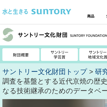
このページの本文へ移動
商品
サントリー文化財団トップ
>
研
調査を基盤とする近代京焼の歴
なる技術継承のためのデータベ