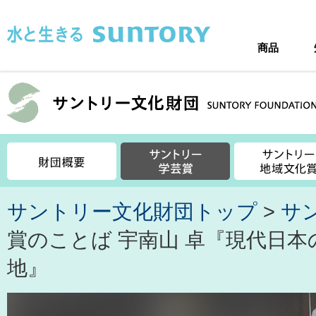
このページの本文へ移動
商品
サントリー文化財団トップ
>
サ
賞のことば 宇南山 卓『現代日
地』