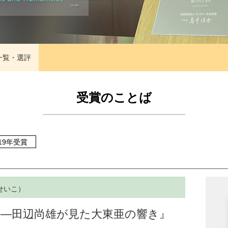
一覧・選評
受賞のことば
019年受賞
せいこ）
生―田辺尚雄が見た大東亜の響き』