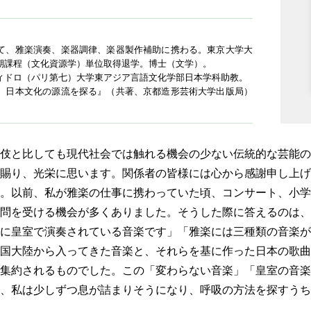
て、雅楽演奏、楽器調律、楽器製作補助に携わる。東京大学大
期課程（文化資源学）単位取得退学。博士（文学）。
ィドロ（パリ第七）大学東アジア言語文化学部日本学科助教。
 日本文化の源流を探る』（共著、京都造形芸術大学出版局）
伎と比しても現代社会では触れる機会の少ない伝統的な芸能の
賜り、光栄に思います。関係者の皆様には心から感謝申し上げ
。以前、私が雅楽の仕事に携わっていた頃、コンサート、小学
問を受ける機会が多くありました。そうした際に答えるのは、
に皇室で演奏されている音楽です」「雅楽には三種類の音楽が
国大陸から入ってきた音楽と、それらを基に作った日本の歌曲
集約されるものでした。この「変わらない音楽」「皇室の音楽
、私は少しずつ息が詰まりそうになり、呼吸の方法を探すうち