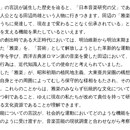
」の言説が誕生した歴史を辿ると、「日本音楽研究の父」であ
人公となる田辺尚雄という人物に行きつきます。田辺の「雅楽
うちに発達して、現在まで変わることなく伝承されている」と
を支える機能を果たしているといえます。
の創出時である大正時代においては、明治維新から明治末期ま
た「雅楽」を、「芸術」として解放しようとした革新的な運動
学を学び、西洋古典派ロマン派の音楽を愛した田辺において、
行為は、近代知識人としての使命だと考えられていました。
した「雅楽」が、昭和初期の植民地主義、大東亜共栄圏の構想
自身とその周囲によってむしろ保守的な様相をもたされ、その
。これらのことからは、雅楽のみならず伝統的な文化について
つ剣であること、ゆえに現在の私たちが改めて責任を持って研
る文化資源であることが理解できます。
能についての言説が、社会的な運動においてどのような機能を
のように受け渡すか、音楽芸能の現状調査と合わせながら考察