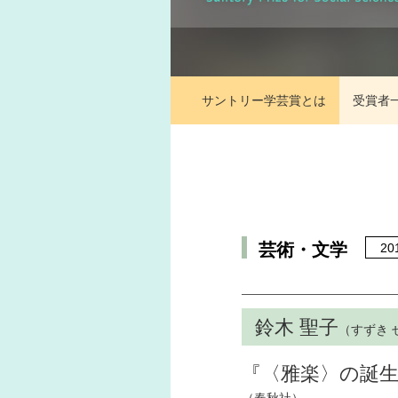
サントリー学芸賞とは
受賞者
芸術・文学
2
鈴木 聖子
（すずき 
『〈雅楽〉の誕