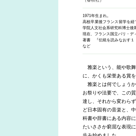
（春秋社）
1971年生まれ。
高校卒業後フランス留学を経
学院人文社会系研究科博士後
現在、フランス国立パリ・デ
著書 『伝統を読みなおす１
など
雅楽という、能や歌舞
に、かくも栄誉ある賞を
雅楽とは何でしょうか
お祭りや法要で、この質
達し、それから変わらず
ど日本固有の音楽と、中
科書や辞書にある内容に
たいささか窮屈な表現に
歩み始めました。