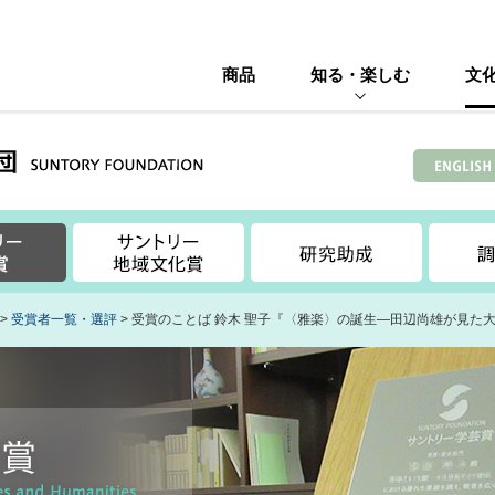
商品
知る・楽しむ
文
>
受賞者一覧・選評
> 受賞のことば 鈴木 聖子『〈雅楽〉の誕生―田辺尚雄が見た