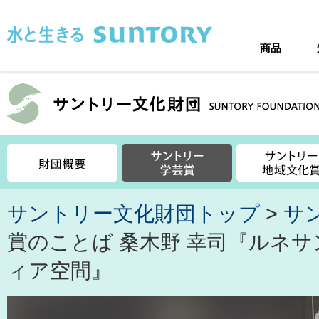
このページの本文へ移動
商品
サントリー文化財団トップ
>
サ
賞のことば 桑木野 幸司『ルネ
ィア空間』