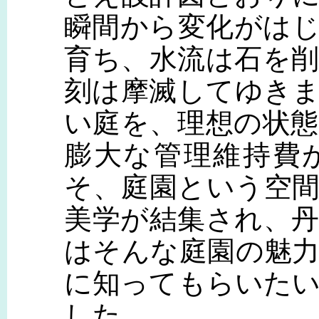
瞬間から変化がは
育ち、水流は石を
刻は摩滅してゆき
い庭を、理想の状
膨大な管理維持費
そ、庭園という空
美学が結集され、
はそんな庭園の魅
に知ってもらいた
した。