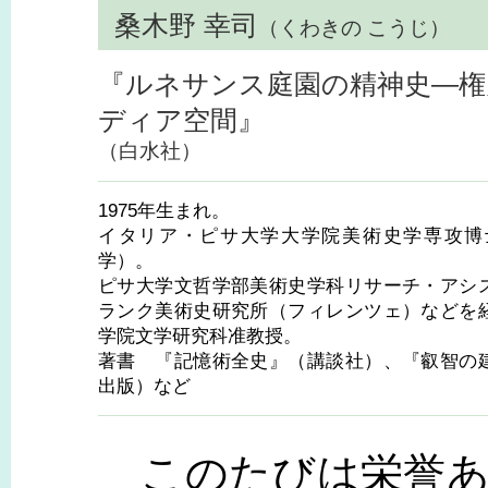
桑木野 幸司
（くわきの こうじ）
『ルネサンス庭園の精神史―権
ディア空間』
（白水社）
1975年生まれ。
イタリア・ピサ大学大学院美術史学専攻博
学）。
ピサ大学文哲学部美術史学科リサーチ・アシ
ランク美術史研究所（フィレンツェ）などを
学院文学研究科准教授。
著書 『記憶術全史』（講談社）、『叡智の
出版）など
このたびは栄誉あ