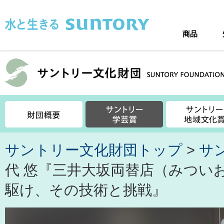
このページの本文へ移動
商品
サントリー文化財団トップ
>
サ
代 悠『三井大坂両替店（みつい
駆け、その技術と挑戦』