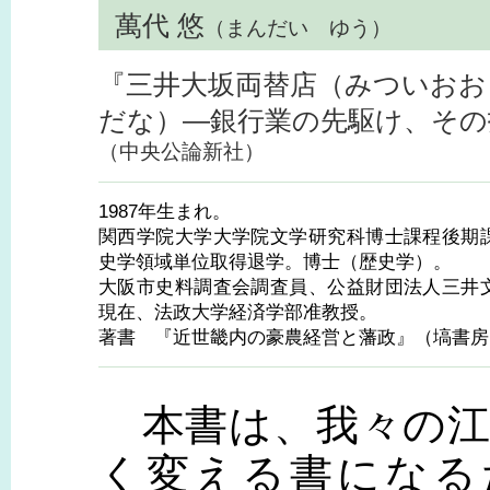
萬代 悠
（まんだい ゆう）
『三井大坂両替店（みついおお
だな）—銀行業の先駆け、その
（中央公論新社）
1987年生まれ。
関西学院大学大学院文学研究科博士課程後期
史学領域単位取得退学。博士（歴史学）。
大阪市史料調査会調査員、公益財団法人三井
現在、法政大学経済学部准教授。
著書 『近世畿内の豪農経営と藩政』（塙書房
本書は、我々の江
く変える書になるだ