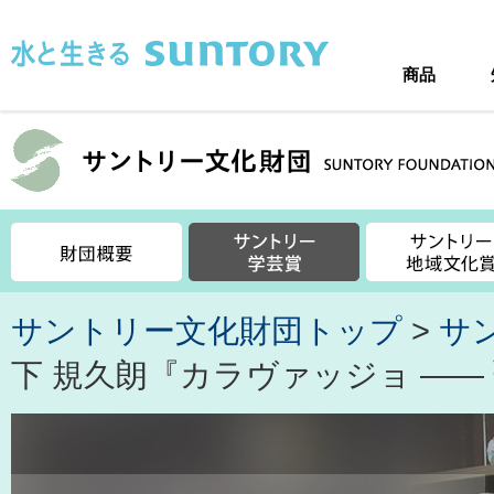
このページの本文へ移動
商品
サントリー文化財団トップ
>
サ
下 規久朗『カラヴァッジョ ――