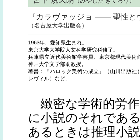
（みやした きくろう）
『カラヴァッジョ ―― 聖性
（名古屋大学出版会）
1963年、愛知県生まれ。
東京大学大学院人文科学研究科修了。
兵庫県立近代美術館学芸員、東京都現代美術
神戸大学文学部助教授。
著書：『バロック美術の成立』（山川出版社
レヴィル）など。
緻密な学術的労作
に小説のそれであ
あるときは推理小