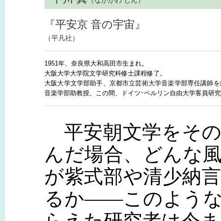
（なかがわ しん）
『平安京 音の宇宙』
（平凡社）
1951年、奈良県大和高田市生まれ。
大阪大学大学院文学研究科修士課程修了。
大阪大学文学部助手、京都市立芸術大学音楽学部専任講師を
音楽学部助教授。この間、ドイツ･ベルリン自由大学客員研
平安朝文学をその
んだ場合、どんな
が紫式部や清少納
るか――このよう
らえた研究者は今ま