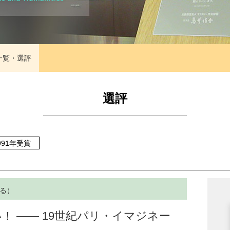
一覧・選評
選評
991年受賞
げる）
！ ―― 19世紀パリ・イマジネー