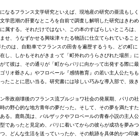
になるフランス文学研究といえば、現地産の研究の亜流もしく
文学思潮の肝要なところを自前で調査し解明した研究はきわめ
に属する。それだけではない、この本のすばらしいところは、
ませ、うなずかせる興味津々たる物語に仕立てられていること
たのは、自動車でフランスの田舎を遍歴するうち、どの町に
在し、しかもそれがきまって「町外れのうらさびれた場所」に
がて彼は、その通りが「町からパリに向かって出発する際に最
ゴリオ爺さん』やフロベール『感情教育』の若い主人公たちも
ったことに思い当る。研究書には珍しい巧みな導入部で、抜き
ン帝政崩壊後のフランス流ブルジョワ社会の発展期、パリの社
時の野心的な地方青年の夢だった。そして、その夢を満たすた
ある。鹿島茂は、バルザックやフロベールの青春小説の主人公
型であったと見定め、パリに着いてからの彼らが成功を夢みつ
つ、どんな生活を送っていったか、その航跡を具体的かつ印象