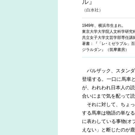
ル』
（白水社）
1949年、横浜市生まれ。
東京大学大学院人文科学研究
共立女子大学文芸学部専任講
著書：『「レ･ミゼラブル」
ジラルダン』（筑摩書房）
バルザック、スタンダー
登場する。一口に馬車
が、われわれ日本人の読
合いにまで気を配って読
それに対して、ちょっ
する馬車は物語の単なる
に表わしている事物(オ
えない」と断じたのが鹿