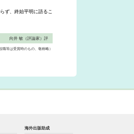
らず、終始平明に語るこ
向井 敏（評論家）評
役職等は受賞時のもの、敬称略）
海外出版助成