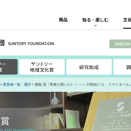
商品
知る・楽しむ
文
>
受賞者一覧・選評
> 鹿島 茂『馬車が買いたい！ ―― 19世紀パリ・イマジネール