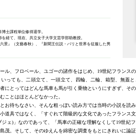
科博士課程単位修得退学。
師を経て、現在、共立女子大学文芸学部助教授。
百六景』（文藝春秋）、『新聞王伝説・パリと世界を征服した男
ル、フロベール、ユゴーの諸作をはじめ、19世紀フランスの
といっても、二頭立て、一頭立て、四輪、二輪、箱型、無蓋と
者にとってはどんな馬車も馬が引く乗物というにすぎず、その
むことはほとんどなかった。
とお待ちなさい、そんな粗っぽい読み方では当時の小説を読み
小道具ではなく、「すぐれて階級的な文化であったフランス文
ブジェ)」なのであって、「馬車の正確な理解なくして19世紀
島茂。そして、そのゆえんを綿密な調査をもとにきれいに論証