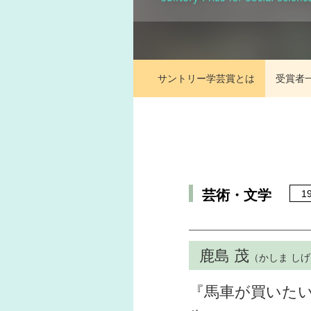
サントリー学芸賞とは
受賞者
芸術・文学
1
鹿島 茂
（かしま し
『馬車が買いたい