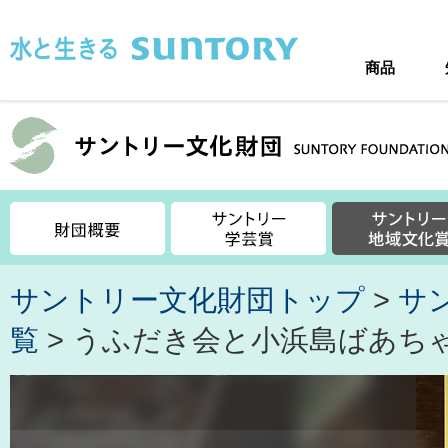
このページの本文へ移動
商品
サントリー文化財団トップ
>
サ
覧
> うふだき会と小浜島ばあち