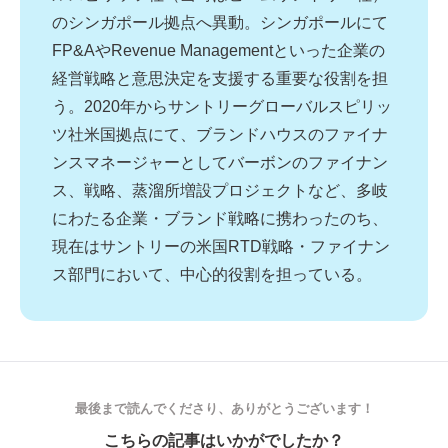
の
シンガポール拠点へ異動。
シンガポールにて
FP&A
や
Revenue Management
といった企業の
経営戦略と意思決定を支援す
る重要な役割を担
う。
2020
年からサントリーグローバルスピリッ
ツ社米国拠点にて、
ブランドハウスのファイナ
ンスマネージャーとしてバーボンのファ
イナン
ス、
戦略、蒸
溜
所増設プロジェクトなど、多岐
にわたる企業・
ブランド戦略に携わったのち、
現在はサントリーの米国
RTD
戦略・
ファイナン
ス部門において、中心的役割を担っている。
最後まで読んでくださり、ありがとうございます！
こちらの記事はいかがでしたか？