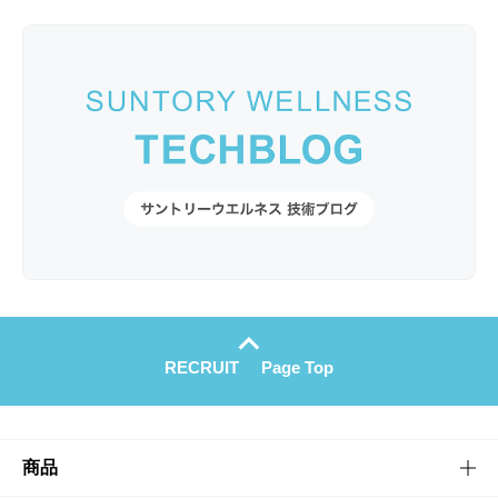
RECRUIT
Page Top
商品