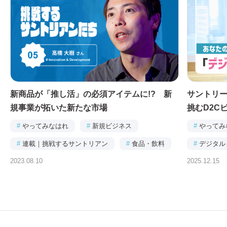
新商品が「推し活」の必須アイテムに!? 新
サントリ
規事業が拓いた新たな市場
挑むD2C
#
やってみなはれ
#
新規ビジネス
#
やってみ
#
連載｜挑戦するサントリアン
#
食品・飲料
#
デジタル
2023.08.10
2025.12.15
#
連載｜あ
ー