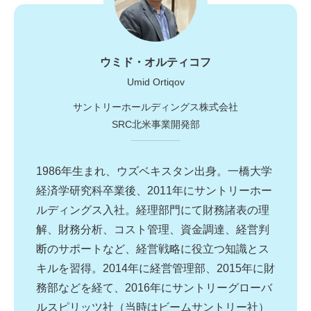
ウミド・オルティコフ
Umid Ortiqov
サントリーホールディングス株式会社
SRC北米事業開発部
1986
年生まれ、ウズベキスタン出身。一橋大学
経済学研究科卒業後、
2
011
年にサントリー
ホー
ルディングス
入社。
経理部門にて財務諸表の理
解、財務分析、
コスト管理、資金調達、経営判
断のサポートなど、
経営戦略に役立つ知識とス
キルを習得。
2014
年に経営管理部、
2015
年に財
務部などを経て、
2016
年に
サントリーグローバ
ルスピリッツ社（
当時はビームサントリー社）