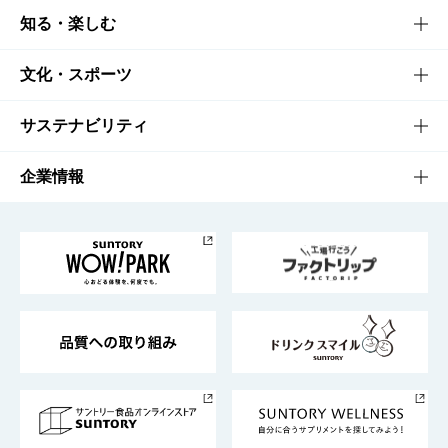
商品TOP
知る・楽しむ
商品一覧
知る・楽しむTOP
文化・スポーツ
商品発売情報
キャンペーン
文化・スポーツTOP
サステナビリティ
栄養成分一覧
工場見学
サントリーホール
サステナビリティTOP
企業情報
お料理・お酒レシピ
サントリー美術館
トップメッセージ
企業情報TOP
地域情報
サントリーサンバーズ大阪
サントリーが考えるサステナビリティ経営
企業概要
東京サントリーサンゴリアス
ESG情報ポータル
グループ企業一覧
サントリースポーツ
サステナビリティストーリーズ
事業所一覧
採用情報