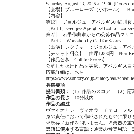
Saturday, August 23, 2025 at 19:00 (Doors op
【会場】ブルーローズ（小ホール） Blue Rose 
【内容】
第1部：ジョルジュ・アペルギス×細川俊
［Part 1］Georges Aperghis×Toshio Hosokaw
第2部：若手作曲家からの公募作品クリ
［Part 2］Workshop by Call for Scores
【出演】レクチャー：ジョルジュ・アペルギス／細川俊夫 G
【チケット料金】自由席1,000円 Non-Reserved
【作品公募 Call for Scores】
公募した採用作品を実演、アペルギス自
応募詳細はこちら
https://www.suntory.co.jp/suntoryhall/schedule
募集要項
提出書類
：（1）作品のスコア （2）応募
作品の長さ
：10分以内
作品の編成
：
ヴァイオリン、ヴィオラ、チェロ、フル
身の責任において作成されたものに限り
※既存／新作を問いません。※楽器の重
楽譜に使用する言語：
通常の音楽用語、