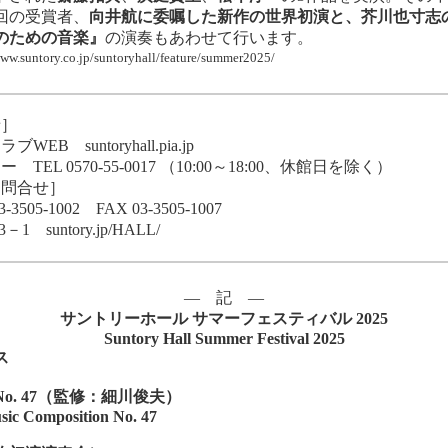
回の受賞者、
向井航
に
委嘱した新作の世界初演と、
芥川也寸志の
のための音楽』
の演奏もあわせて行います。
www.suntory.co.jp/suntoryhall/feature/summer2025/
せ］
クラブWEB
suntoryhall.pia.jp
0570-55-0017 （10:00～18:00、休館日を除く）
お問合せ］
-1002 FAX 03-3505-1007
13－1
suntory.jp/HALL/
― 記 ―
サントリーホール
サマーフェスティバル
2025
Suntory Hall Summer Festival 2025
ス
No. 47
（監修：細川俊夫）
sic Composition No. 47