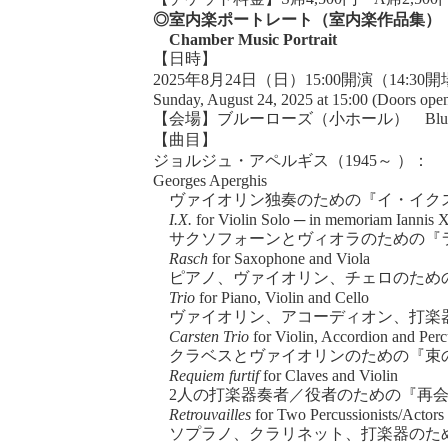
◎室内楽ポートレート（室内楽作品集）
Chamber Music Portrait
【日時】
2025年8月24日（日）15:00開演（14:3
Sunday, August 24, 2025 at 15:00 (Doors ope
【会場】ブルーローズ（小ホール） Blue Rose 
【曲目】
ジョルジュ・アペルギス（1945～ ）：
Georges Aperghis
ヴァイオリン独奏のための『イ・イクス』
I.X.
for Violin Solo ─ in memoriam Iannis 
サクソフォーンとヴィオラのための『ラッ
Rasch
for Saxophone and Viola
ピアノ、ヴァイオリン、チェロのための『
Trio
for Piano, Violin and Cello
ヴァイオリン、アコーディオン、打楽器
Carsten Trio
for Violin, Accordion and Perc
クラベスとヴァイオリンのための『束の間
Requiem furtif
for Claves and Violin
2人の打楽器奏者／役者のための『再会』
Retrouvailles
for Two Percussionists/Actors
ソプラノ、クラリネット、打楽器のための