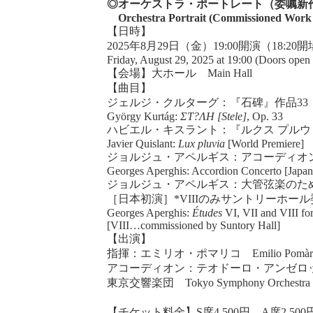
◎オーケストラ・ポートレート（委嘱新
Orchestra Portrait (Commissioned Work
【日時】
2025年8月29日（金）19:00開演（18:2
Friday, August 29, 2025 at 19:00 (Doors open
【会場】大ホール Main Hall
【曲目】
ジェルジ・クルターグ：『石碑』作品33（
György Kurtág:
ΣΤ?ΛΗ [Stele]
, Op. 33
ハビエル・キスラント：『ルクス プルウィ
Javier Quislant:
Lux pluvia
[World Premiere]
ジョルジュ・アペルギス：アコーディオン
Georges Aperghis: Accordion Concerto [Japan
ジョルジュ・アペルギス：大管弦楽のための『エ
［日本初演］*VIIIのみサントリーホー
Georges Aperghis:
Études
VI, VII and VIII fo
[VIII…commissioned by Suntory Hall]
【出演】
指揮：エミリオ・ポマリコ Emilio Pomàrico,
アコーディオン：テオドーロ・アンゼロッティ＊＊ Teo
東京交響楽団 Tokyo Symphony Orchestra
【チケット料金】S席4,500円 A席2,500円 U25席