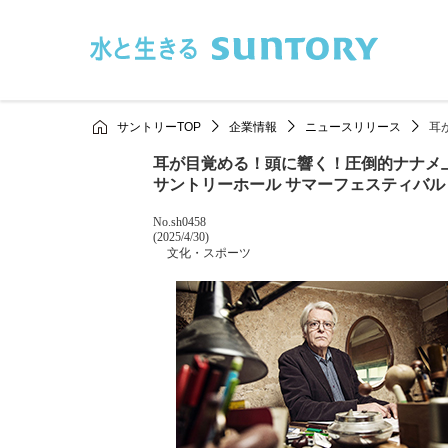
このページの本文へ移動
サントリーTOP
企業情報
ニュースリリース
耳
耳が目覚める！頭に響く！圧倒的ナナメ上
サントリーホール サマーフェスティバル 2
掲載番号
No.sh0458
掲載日
(2025/4/30)
カテゴリー
文化・スポーツ