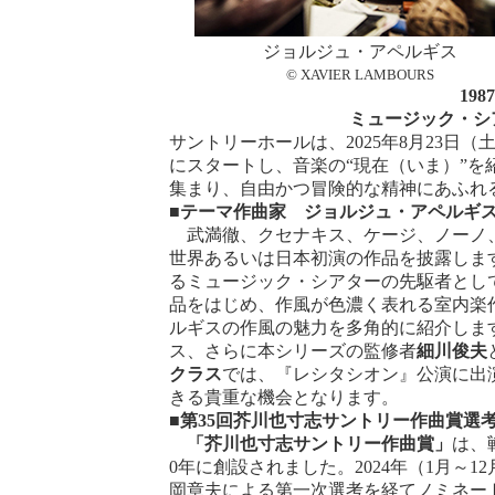
ジョルジュ・アペルギス
© XAVIER LAMBOURS
1987
ミュージック・シ
サントリーホールは、2025年8月23日（
にスタートし、音楽の“現在（いま）”
集まり、自由かつ冒険的な精神にあふれ
■テーマ作曲家 ジョルジュ・アペルギ
武満徹、クセナキス、ケージ、ノーノ、
世界あるいは日本初演の作品を披露しま
るミュージック・シアターの先駆者とし
品をはじめ、作風が色濃く表れる室内楽
ルギスの作風の魅力を多角的に紹介しま
ス、さらに本シリーズの監修者
細川俊夫
クラス
では、『レシタシオン』公演に出
きる貴重な機会となります。
■第
35
回
芥川也寸志サントリー作曲賞選
「芥川也寸志サントリー作曲賞」
は、
0年に創設されました。2024年（1月
岡章夫による第一次選考を経てノミネー