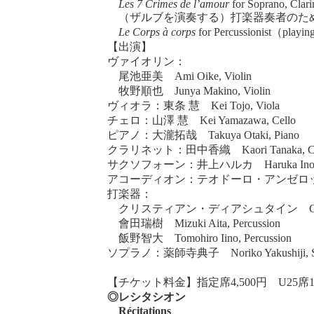
Les 7 Crimes de l’amour
for Soprano, Clari
（ザルブを演奏する）打楽器奏者のための
Le Corps à corps
for Percussionist（playin
【出演】
ヴァイオリン：
尾池亜美 Ami Oike, Violin
牧野順也 Junya Makino, Violin
ヴィオラ：東条 慧 Kei Tojo, Viola
チェロ：山澤 慧 Kei Yamazawa, Cello
ピアノ：大瀧拓哉 Takuya Otaki, Piano
クラリネット：田中香織 Kaori Tanaka, Cla
サクソフォーン：井上ハルカ Haruka Inoue,
アコーディオン：テオドーロ・アンゼロッティ Teodo
打楽器：
クリスティアン・ディアシュタイン Christian Di
會田瑞樹 Mizuki Aita, Percussion
飯野智大 Tomohiro Iino, Percussion
ソプラノ：薬師寺典子 Noriko Yakushiji, S
【チケット料金】指定席4,500円 U25席1,000円 Re
◎レシタシオン
Récitations