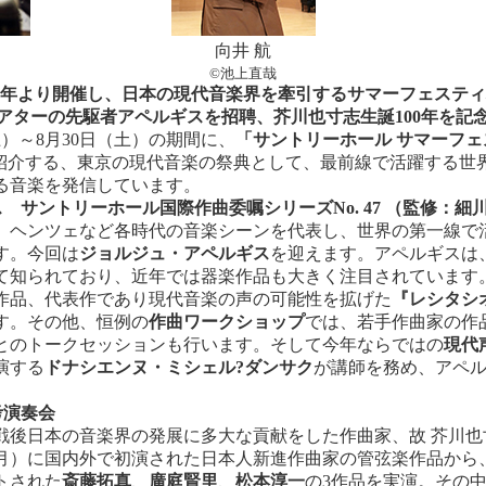
向井 航
©池上直哉
年より開催し、日本の現代音楽界を牽引するサマーフェスティ
アターの先駆者アペルギスを招聘、芥川也寸志生誕
100
年を記
土）～8月30日（土）の期間に、
「サントリーホール
サマーフェ
を紹介する、東京の現代音楽の祭典として、最前線で活躍する世
る音楽を発信しています。
ス サントリーホール国際作曲委嘱シリーズ
No. 47
（監修：細
ヘンツェなど各時代の音楽シーンを代表し、世界の第一線で
す。今回は
ジョルジュ・アペルギス
を迎えます。アペルギスは
て知られており、近年では器楽作品も大きく注目されています
作品、代表作であり現代音楽の声の可能性を拡げた
『レシタシ
す。その他、恒例の
作曲ワークショップ
では、若手作曲家の作
とのトークセッションも行います。そして今年ならではの
現代
演する
ドナシエンヌ・ミシェル?ダンサク
が講師を務め、アペ
考演奏会
戦後日本の音楽界の発展に多大な貢献をした作曲家、故 芥川也寸志
～12月）に国内外で初演された日本人新進作曲家の管弦楽作品か
トされた
斎藤拓真
、
廣庭賢里
、
松本淳一
の3作品を実演。その