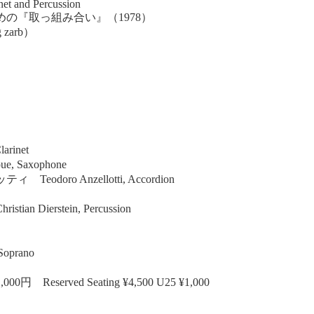
net and Percussion
『取っ組み合い』（1978）
g zarb）
rinet
 Saxophone
ro Anzellotti, Accordion
erstein, Percussion
oprano
served Seating ¥4,500 U25 ¥1,000