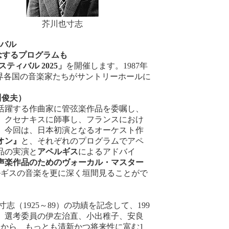
芥川也寸志
バル
念するプログラムも
スティバル
2025
」
を開催します。1987年
界各国の音楽家たちがサントリーホールに
川俊夫）
活躍する作曲家に管弦楽作品を委嘱し、
、クセナキスに師事し、フランスにおけ
。今回は、日本初演となるオーケスト作
オン』
と、それぞれのプログラムでアペ
品の実演と
アペルギス
によるアドバイ
声楽作品のためのヴォーカル・マスター
ルギスの音楽を更に深く垣間見ることがで
（1925～89）の功績を記念して、199
ら、選考委員の伊左治直、小出稚子、安良
中から、もっとも清新かつ将来性に富む1