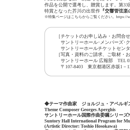
作品を公開で選考し、贈賞します。第33
特賞となった芥川の出世作
『交響管弦楽
※特集ページはこちらからご覧ください。
https://
［チケットのお申し込み・お問合
サントリーホール･メンバーズ･
サントリーホールチケットセンター TEL 
［写真・資料のご請求、ご取材・
サントリーホール 広報部 TEL 03-3505
〒107-8403 東京都港区赤坂1－
◆
テーマ作曲家 ジョルジュ・アペルギ
Theme Composer Georges Aperghis
サントリーホール国際作曲委嘱シリーズ
Suntory Hall International Program for Mu
(Artistic Director: Toshio Hosokawa)