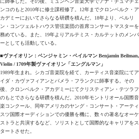
に師事した。その後、ミュンヘン音楽大学でアナ・チュマチェ
ンコのもと2010年に修士課程修了。12年までクロンベルク・ア
カデミーにおいてさらなる研鑽を積んだ。18年より、ベルリ
ン・コンツェルトハウス管弦楽団の首席コンサートマスターを
務めている。また、19年よりアルテミス・カルテットのメンバ
ーとしても活動している。
■ヴァイオリン：ベンジャミン・ベイルマン Benjamin Beilman,
Violin / 1709年製ヴァイオリン「エングルマ
ン」
1989年生まれ。シカゴ音楽院を経て、カーティス音楽院にてア
イダ・カヴァフィアンとパメラ・フランクに師事する。その
後、クロンベルク・アカデミーにてクリスティアン・テツラフ
のもとでさらなる研鑽を積んだ。2010年モントリオール国際音
楽コンクール、同年アメリカのヤング・コンサート・アーティ
スツ国際オーディションでの優勝を機に、数々の著名なオーケ
ストラと共演するなど、ソリストとして国際的なキャリアをス
タートさせた。