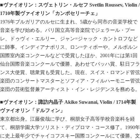
■ヴァイオリン：スヴェトリン・ルセフ Svetlin Roussev, Violin /
1710年製ヴァイオリン「カンポセリーチェ」
1976年ブルガリアのルセに生まれ、5歳から同市の音楽学校で
音楽を学び始める。パリ国立高等音楽院でジェラール・プー
レ、ドゥヴィ・エルリー、ジャン=ジャック・カントロフなど
に師事。インディアナポリス、ロン=ティボーや、メルボルン
国際室内楽コンクールなどで受賞したほか、2001年には第1回
仙台国際音楽コンクールで優勝、あわせてバッハ賞、駐日フラ
ンス大使賞、聴衆賞も受賞した。現在、スイス・ロマンド管弦
楽団のコンサートマスターとソフィア・フィルハーモニー管弦
楽団の芸術監督兼アーティスト・イン・レジデンスを務める。
■ヴァイオリン：諏訪内晶子 Akiko Suwanai, Violin / 1714年製
ヴァイオリン「ドルフィン」
東京都出身。江藤俊哉に学び、桐朋女子高等学校音楽科を経
て、桐朋学園大学ソリスト・ディプロマ・コース修了。1990年
に史上最年少でチャイコフスキー国際コンクールにて優勝。文