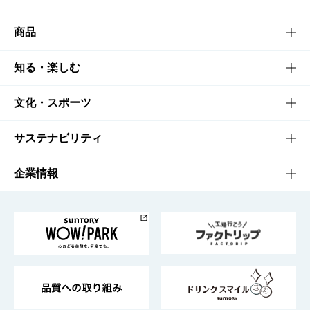
商品
商品TOP
知る・楽しむ
商品一覧
知る・楽しむTOP
文化・スポーツ
商品発売情報
キャンペーン
文化・スポーツTOP
サステナビリティ
栄養成分一覧
工場見学
サントリーホール
サステナビリティTOP
企業情報
お料理・お酒レシピ
サントリー美術館
トップメッセージ
企業情報TOP
地域情報
サントリーサンバーズ大阪
サントリーが考えるサステナビリティ経営
企業概要
東京サントリーサンゴリアス
ESG情報ポータル
グループ企業一覧
サントリースポーツ
サステナビリティストーリーズ
事業所一覧