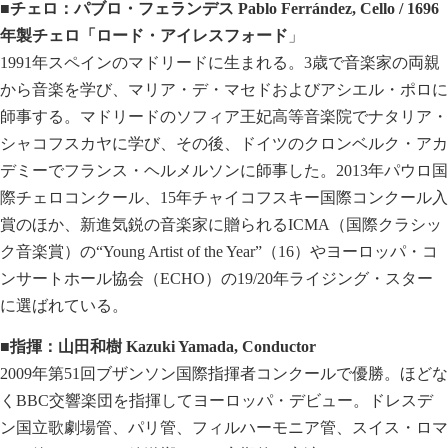
■チェロ：パブロ・フェランデス Pablo Ferrández, Cello / 1696
年製チェロ「ロード・アイレスフォード
」
1991年スペインのマドリードに生まれる。3歳で音楽家の両親
から音楽を学び、マリア・デ・マセドおよびアシエル・ポロに
師事する。マドリードのソフィア王妃高等音楽院でナタリア・
シャコフスカヤに学び、その後、ドイツのクロンベルク・アカ
デミーでフランス・ヘルメルソンに師事した。2013年パウロ国
際チェロコンクール、15年チャイコフスキー国際コンクール入
賞のほか、新進気鋭の音楽家に贈られるICMA（国際クラシッ
ク音楽賞）の“Young Artist of the Year”（16）やヨーロッパ・コ
ンサートホール協会（ECHO）の19/20年ライジング・スター
に選ばれている。
■指揮：山田和樹 Kazuki Yamada, Conductor
2009年第51回ブザンソン国際指揮者コンクールで優勝。ほどな
くBBC交響楽団を指揮してヨーロッパ・デビュー。ドレスデ
ン国立歌劇場管、パリ管、フィルハーモニア管、スイス・ロマ