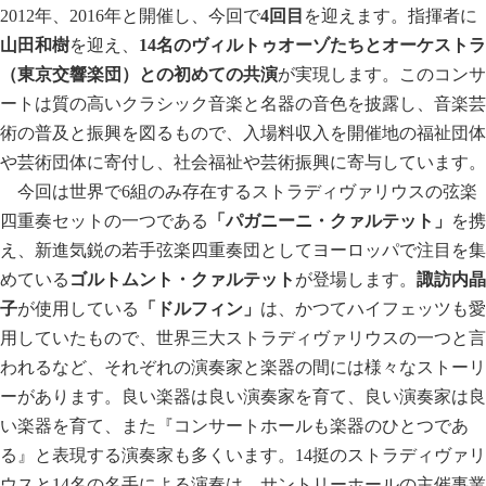
2012年、2016年と開催し、今回で
4回目
を迎えます。指揮者に
山田和樹
を迎え、
14名のヴィルトゥオーゾたちとオーケストラ
（東京交響楽団）との初めての共演
が実現します。このコンサ
ートは質の高いクラシック音楽と名器の音色を披露し、音楽芸
術の普及と振興を図るもので、入場料収入を開催地の福祉団体
や芸術団体に寄付し、社会福祉や芸術振興に寄与しています。
今回は世界で6組のみ存在するストラディヴァリウスの弦楽
四重奏セットの一つである
「パガニーニ・クァルテット」
を携
え、新進気鋭の若手弦楽四重奏団としてヨーロッパで注目を集
めている
ゴルトムント・クァルテット
が登場します。
諏訪内晶
子
が使用している
「ドルフィン」
は、かつてハイフェッツも愛
用していたもので、世界三大ストラディヴァリウスの一つと言
われるなど、それぞれの演奏家と楽器の間には様々なストーリ
ーがあります。良い楽器は良い演奏家を育て、良い演奏家は良
い楽器を育て、また『コンサートホールも楽器のひとつであ
る』と表現する演奏家も多くいます。14挺のストラディヴァリ
ウスと14名の名手による演奏は、サントリーホールの主催事業