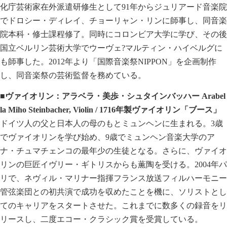
化庁芸術家在外派遣研修生として91年からジュリアード音楽院
でドロシー・ディレイ、チョーリャン・リンに師事し、同音楽
院本科・修士課程修了。同時にコロンビア大学に学び、その後
国立ベルリン芸術大学でウーヴェ?マルティン・ハイベルグに
も師事した。2012年より「国際音楽祭NIPPON」を企画制作
し、同音楽祭の芸術監督を務めている。
■ヴァイオリン：アラベラ・美歩・シュタインバッハー Arabel
la Miho Steinbacher, Violin
/ 1716年製ヴァイオリン「ブース」
ドイツ人の父と日本人の母のもとミュンヘンに生まれる。3歳
でヴァイオリンを学び始め、9歳でミュンヘン音楽大学のア
ナ・チュマチェンコの最年少の生徒となる。さらに、ヴァイオ
リンの巨匠イヴリー・ギトリスからも薫陶を受ける。2004年パ
リで、ネヴィル・マリナー指揮フランス放送フィルハーモニー
管弦楽団との初共演で成功を収めたことを機に、ソリストとし
てのキャリアをスタートさせた。これまでに数多くの録音をリ
リースし、二度エコー・クラシック賞を受賞している。