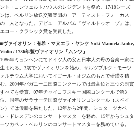
ント・コンツェルトハウスのレジデントを務め、17/18シーズ
ンは、ベルリン放送交響楽団の「アーティスト・フォーカス」
の一人となった。デビューアルバム『ヴィルトゥオーゾ』は、
エコー・クラシック賞を受賞した。
■ヴァイオリン：有希・マヌエラ・ヤンケ Yuki Manuela Janke,
Violin / 1736年製ヴァイオリン「ムンツ」
1986年ミュンヘンにてドイツ人の父と日本人の母の音楽一家に
生まれる。3歳でヴァイオリンを始め、ザルツブルク・モーツ
ァルテウム大学においてイゴール・オジムのもとで研鑽を積
む。2004年パガニーニ国際コンクールでは最高位と三つの副賞
すべてを受賞、07年チャイコフスキー国際コンクールで第3
位、同年のサラサーテ国際ヴァイオリンコンクール（スペイ
ン）では優勝を果たした。12年から2年間、シュターツカペ
レ・ドレスデンのコンサートマスターを務め、15年からシュタ
ーツカペレ・ベルリンのコンサートマスターを務めている。