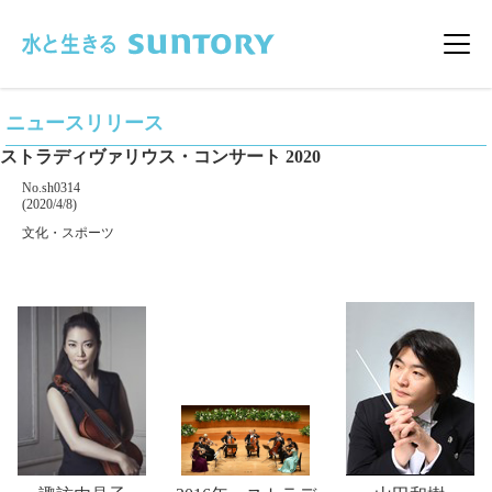
このページの本文へ移動
メニ
ニュースリリース
ストラディヴァリウス・コンサート 2020
掲載番号
No.sh0314
掲載日
(2020/4/8)
カテゴリー
文化・スポーツ
企業名