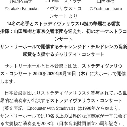
諏訪内晶子
2016年 ストラデ
山田和樹
©Takaki Kumada
ィヴァリウス・コ
©Yoshinori Tsuru
ンサート より
14名の名手とストラディヴァリウス14挺の華麗なる饗宴
指揮：山田和樹と東京交響楽団を迎えた、初のオーケストラコ
ンサート
サントリーホールで開催するチャレンジド・チルドレンの音楽
鑑賞を支援するチャリティ・コンサート
サントリーホールと日本音楽財団は、
ストラディヴァリウ
ス・コンサート 2020
を
2020年9月10日（木）
に大ホールで開催
します。
日本音楽財団よりストラディヴァリウスを貸与されている世
界的な演奏家が出演する
ストラディヴァリウス・コンサート
（英文表記：Encounter with Stradivari）は1998年から始まり、
サントリーホールでは10名以上の世界的な演奏家が一堂に会す
る大規模な演奏会を2008年（日本音楽財団創立35周年記念）、