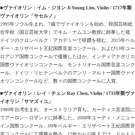
■ヴァイオリン：イム・ジヨン Ji Young Lim, Violin / 1717年製
ヴァイオリン「サセルノ」
1995年ソウル生まれ。7歳でヴァイオリンを始め、韓国芸術総
合学校（国立芸術大学）でキム・ナムユン教授に師事した後、
ドイツのクロンベルク・アカデミーで研鑽を積む。2015年ベル
ギー・エリザベート王妃国際音楽コンクール、および13年ユー
ロアジア国際コンクールで優勝したほか、インディアナポリス
国際ヴァイオリンコンクール、モントリオール国際音楽コンク
ール、ドイツ・リヒテンベルクのアンリ・マルトー国際ヴァイ
オリンコンクールなど、数々の国際コンクールに入賞。
■ヴァイオリン：レイ・チェン Ray Chen, Violin / 1735年製ヴァ
イオリン「サマズィユ」
1989年台湾生まれ、オーストラリア育ち。カーティス音楽院に
てアーロン・ロザンドに師事した。2008年ユーディ・メニュー
イン国際コンクール、09年ベルギー・エリザベート王妃国際音
楽コンクールにて優勝を飾る。12年から15年までは、ドルトム