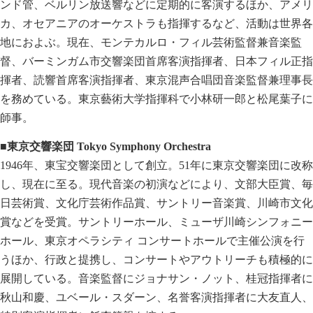
ンド管、ベルリン放送響などに定期的に客演するほか、アメリ
カ、オセアニアのオーケストラも指揮するなど、活動は世界各
地におよぶ。現在、モンテカルロ・フィル芸術監督兼音楽監
督、バーミンガム市交響楽団首席客演指揮者、日本フィル正指
揮者、読響首席客演指揮者、東京混声合唱団音楽監督兼理事長
を務めている。東京藝術大学指揮科で小林研一郎と松尾葉子に
師事。
■東京交響楽団 Tokyo Symphony Orchestra
1946年、東宝交響楽団として創立。51年に東京交響楽団に改称
し、現在に至る。現代音楽の初演などにより、文部大臣賞、毎
日芸術賞、文化庁芸術作品賞、サントリー音楽賞、川崎市文化
賞などを受賞。サントリーホール、ミューザ川崎シンフォニー
ホール、東京オペラシティ コンサートホールで主催公演を行
うほか、行政と提携し、コンサートやアウトリーチも積極的に
展開している。音楽監督にジョナサン・ノット、桂冠指揮者に
秋山和慶、ユベール・スダーン、名誉客演指揮者に大友直人、