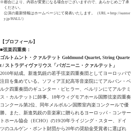
※都合により、内容が変更になる場合がございますので、あらかじめご了承
ください。
公演の最新情報はホームページにて発表いたします。（URL＝
http://suntor
y.jp/HALL/
）
【プロフィール】
■弦楽四重奏：
ゴルトムント・クァルテット Goldmund Quartet, String Quarte
t / ストラディヴァリウス「パガニーニ・クァルテット」
2010年結成。新進気鋭の若手弦楽四重奏団としてヨーロッパで
注目を集めている。ソフィア王妃高等音楽院にてアルバン・ベ
ルク四重奏団のギュンター・ピヒラー、ベルリンにてアルテミ
ス・カルテットに師事。18年ウィグモアホール国際弦楽四重奏
コンクール第2位、同年メルボルン国際室内楽コンクールで優
勝。また、新進気鋭の音楽家に贈られるヨーロッパ・コンサー
トホール協会（ECHO）の19/20年ライジング・スター、ドイ
ツのユルゲン・ポント財団から20年の奨励金受賞者に選ばれ