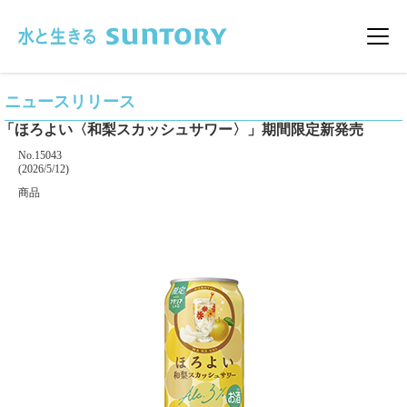
このページの本文へ移動
メニ
ニュースリリース
「ほろよい〈和梨スカッシュサワー〉」期間限定新発売
掲載番号
No.15043
掲載日
(2026/5/12)
カテゴリー
商品
企業名