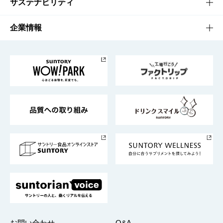
キャンペーン
文化・スポーツTOP
サステナビリティ
栄養成分一覧
工場見学
サントリーホール
サステナビリティTOP
企業情報
お料理・お酒レシピ
サントリー美術館
トップメッセージ
企業情報TOP
地域情報
サントリーサンバーズ大阪
サントリーが考えるサステナビリティ経営
企業概要
東京サントリーサンゴリアス
ESG情報ポータル
グループ企業一覧
サントリースポーツ
サステナビリティストーリーズ
事業所一覧
採用情報
お問い合わせ
Q&A