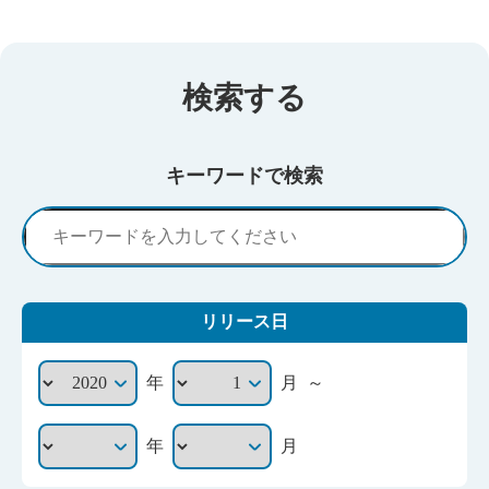
検索する
キーワードで検索
リリース日
～
年
月
年
月