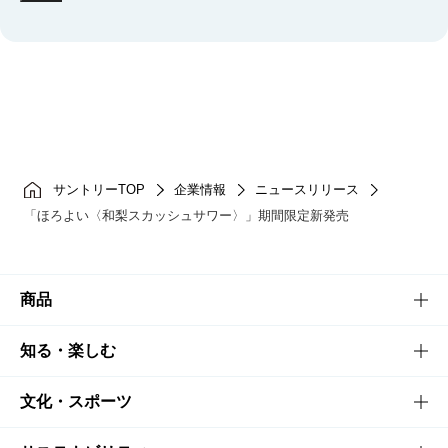
サントリーTOP
企業情報
ニュースリリース
「ほろよい〈和梨スカッシュサワー〉」期間限定新発売
商品
商品TOP
知る・楽しむ
商品一覧
知る・楽しむTOP
文化・スポーツ
商品発売情報