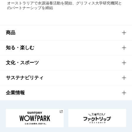
オーストラリアで水源涵養活動を開始、グリフィス大学研究機関と
のパートナーシップを締結
商品
商品TOP
知る・楽しむ
商品一覧
知る・楽しむTOP
文化・スポーツ
商品発売情報
キャンペーン
文化・スポーツTOP
サステナビリティ
栄養成分一覧
工場見学
サントリーホール
サステナビリティTOP
企業情報
お料理・お酒レシピ
サントリー美術館
トップメッセージ
企業情報TOP
地域情報
サントリーサンバーズ大阪
サントリーが考えるサステナビリティ経営
企業概要