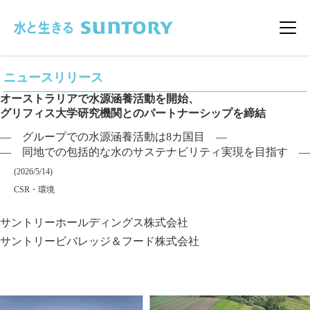
このページの本文へ移動
メニ
ニュースリリース
オーストラリアで水源涵養活動を開始、
グリフィス大学研究機関とのパートナーシップを締結
― グループでの水源涵養活動は8カ国目 ―
― 同地での包括的な水のサステナビリティ実現を目指す ―
掲載日
(2026/5/14)
カテゴリー
CSR・環境
企業名
サントリーホールディングス株式会社
サントリービバレッジ＆フード株式会社