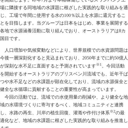
場に隣接する同地域の水課題に根ざした実践的な取り組みを通
じ、工場で年間に使用する水の100％以上を水源に還元するこ
とを目指します。当グループは日本をはじめ、事業を展開する
各地で水源涵養活動に取り組んでおり、オーストラリアは8カ
国目です。
人口増加や気候変動などにより、世界規模での水資源問題は
今後一層深刻化すると見込まれており、2050年までに約50億人
※1
が深刻な水不足に直面すると予測されています
。今回活動
を開始するオーストラリアのブリスベン川流域でも、近年干ば
つや水不足などの水課題が顕在化しており、流域の水源保全と
健全な水循環に貢献することの重要性が高まっています。
今回の活動では、流域での水使用量の削減や、より健全な地
域の水環境づくりに寄与するべく、地域コミュニティと連携
※2
し、水路の再生、川岸の植生回復、灌漑や作付け体系
の最
適化など、地域の水課題に根ざした実践的な取り組みを推進し