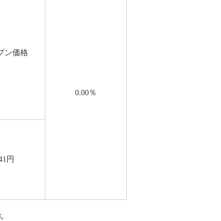
プン価格
0.00
％
41
円
ん