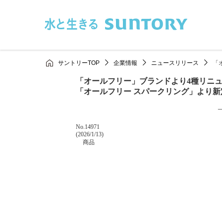
このページの本文へ移動
サントリーTOP
企業情報
ニュースリリース
「
「オールフリー」ブランドより4種リニ
「オールフリー スパークリング」より新
掲載番号
No.14971
掲載日
(2026/1/13)
カテゴリー
商品