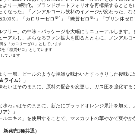
をより一層強化。ブランドポートフォリオを再構築するととも
たくなった」「ノンアルコール飲料のイメージが変わった」な
※4
※5
.00％」「カロリーゼロ
」「糖質ゼロ
」「プリン体ゼロ
ールフリー」の中味・パッケージを大幅にリニューアルします。
ューアルし、さらなるファン拡大を図るとともに、ノンアルコ
al未満を「カロリーゼロ」としています
g未満を「糖質ゼロ」としています
」としています
より一層、ビールのような複雑な味わいとすっきりした後味に
＆ライム〉」
味わいはそのままに、原料の配合を変更し、ガス圧を強化する
な味わいはそのままに、新たにブラッドオレンジ果汁を加え、
リア〉」
ールエキス」を使用することで、マスカットの華やかで爽やか
、新発売1種共通）