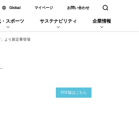
新しいウィンドウで開く
Global
マイページ
お問い合わせ
検索窓を開く
化・スポーツ
サステナビリティ
企業情報
グ」より新定番登場
―
企業名
PDF版はこちら