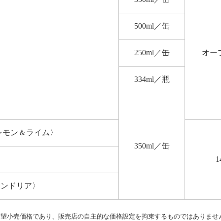
500ml
／缶
250ml
／缶
オー
334ml
／瓶
レモン＆ライム〉
350ml
／缶
1
サンドリア〉
希望小売価格であり、販売店の自主的な価格設定を拘束するものではありませ