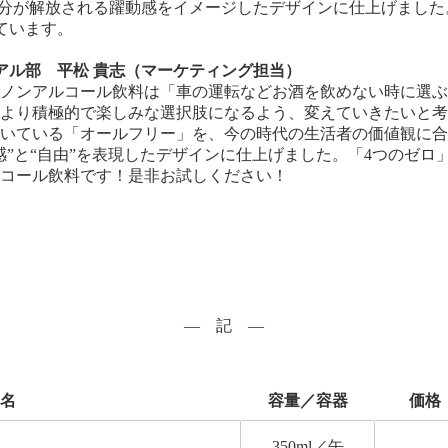
新し、気分が解放される躍動感をイメージしたデザインに仕上げま
ています。
アル部 平松 貴志（マーケティング担当）
ノンアルコール飲料は「車の運転などお酒を飲めない時に選ぶ
より積極的で楽しみな選択肢になるよう、変えていきたいと考え
いている「オールフリー」を、今の時代の生活者の価値観に合
感”と“自由”を表現したデザインに仕上げました。「4つのゼ
コール飲料です！是非お試しください！
― 記 ―
名
容量／容器
価格
350ml
／缶