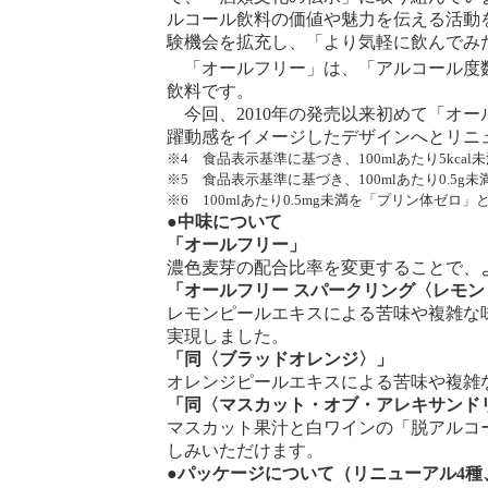
ルコール飲料の価値や魅力を伝える活動
験機会を拡充し、「より気軽に飲んでみ
「オールフリー」は、「アルコール度数0
飲料です。
今回、2010年の発売以来初めて「オ
躍動感をイメージしたデザインへとリニ
※4 食品表示基準に基づき、100mlあたり5kc
※5 食品表示基準に基づき、100mlあたり0.5
※6 100mlあたり0.5mg未満を「プリン体ゼロ
●中味について
「オールフリー」
濃色麦芽の配合比率を変更することで、
「オールフリー スパークリング〈レモン
レモンピールエキスによる苦味や複雑な
実現しました。
「同〈ブラッドオレンジ〉」
オレンジピールエキスによる苦味や複雑
「同〈マスカット・オブ・アレキサンド
マスカット果汁と白ワインの「脱アルコ
しみいただけます。
●パッケージについて（リニューアル4種