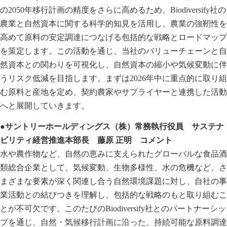
の2050年移行計画の精度をさらに高めるため、Biodiversify社の
農業と自然資本に関する科学的知見を活用し、農業の強靭性を
高めて原料の安定調達につなげる包括的な戦略とロードマップ
を策定します。この活動を通じ、当社のバリューチェーンと自
然資本との関わりを可視化し、自然資本の縮小や気候変動に伴
うリスク低減を目指します。まずは2026年中に重点的に取り組
む原料と産地を定め、契約農家やサプライヤーと連携した活動
へと展開していきます。
●サントリーホールディングス（株）常務執行役員 サステナ
ビリティ経営推進本部長 藤原 正明 コメント
水や農作物など、自然の恵みに支えられたグローバルな食品酒
類総合企業として、気候変動、生物多様性、水の危機など、さ
まざまな要素が深く関連し合う自然環境課題に対し、自社の事
業活動との結びつきを理解し、包括的な戦略のもと取り組むこ
とが不可欠です。このたびのBiodiversify社とのパートナーシッ
プを通じ、自然・気候移行計画に沿った、持続可能な原料調達