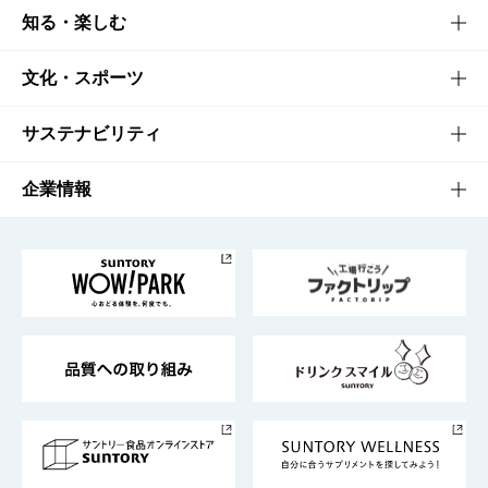
商品TOP
知る・楽しむ
商品一覧
知る・楽しむTOP
文化・スポーツ
商品発売情報
キャンペーン
文化・スポーツTOP
サステナビリティ
栄養成分一覧
工場見学
サントリーホール
サステナビリティTOP
企業情報
お料理・お酒レシピ
サントリー美術館
トップメッセージ
企業情報TOP
地域情報
サントリーサンバーズ大阪
サントリーが考えるサステナビリティ経営
企業概要
東京サントリーサンゴリアス
ESG情報ポータル
グループ企業一覧
サントリースポーツ
サステナビリティストーリーズ
事業所一覧
採用情報