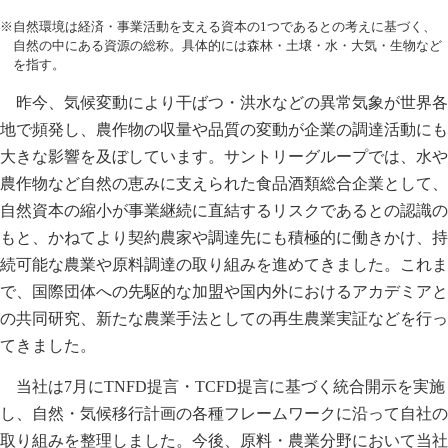
※自然環境は経済・事業活動を支える資本の1つであるとの考えに基づく、
自然の中にある資源の総称。具体的には森林・土壌・水・大気・生物など
を指す。
昨今、気候変動により干ばつ・洪水などの異常気象が世界各
地で頻発し、農作物の収量や品質の変動が企業の調達活動にも
大きな影響を及ぼしています。サントリーグループでは、水や
農作物など自然の恵みに支えられた食品酒類総合企業として、
自然資本の縮小が事業継続に直結するリスクであるとの認識の
もと、かねてより契約農家や調達先にも積極的に働きかけ、持
続可能な農業や原料調達の取り組みを進めてきました。これま
で、国際団体への先駆的な加盟や国内外におけるアカデミアと
の共同研究、新たな農業手法としての再生農業実証などを行っ
てきました。
当社は7月にTNFD提言・TCFD提言に基づく統合開示を実施
し、自然・気候移行計画の各種フレームワークに沿って自社の
取り組みを整理しました。今後、原料・農業分野において当社