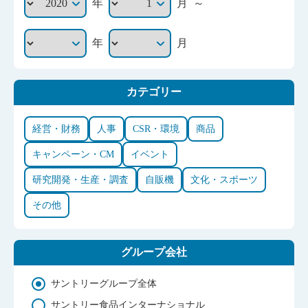
～
年
月
年
月
カテゴリー
経営・財務
人事
CSR・環境
商品
キャンペーン・CM
イベント
研究開発・生産・調査
自販機
文化・スポーツ
その他
グループ会社
サントリーグループ全体
サントリー食品インターナショナル