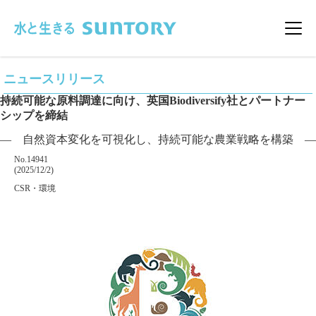
このページの本文へ移動
メニ
ニュースリリース
持続可能な原料調達に向け、英国Biodiversify社とパートナー
シップを締結
― 自然資本変化を可視化し、持続可能な農業戦略を構築 ―
掲載番号
No.14941
掲載日
(2025/12/2)
カテゴリー
CSR・環境
企業名