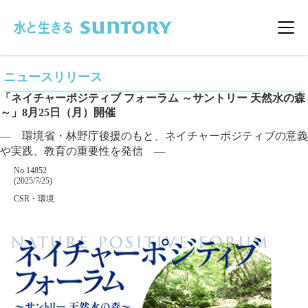
このページの本文へ移動
メニ
ニュースリリース
「ネイチャーポジティブ フォーラム ～サントリー 天然水の森
～」8月25日（月）開催
― 環境省・林野庁後援のもと、ネイチャーポジティブの意義
や実践、教育の重要性を発信 ―
掲載番号
No.14852
掲載日
(2025/7/25)
カテゴリー
CSR・環境
企業名