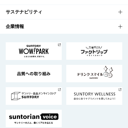
商品発売情報
キャンペーン
文化・スポーツTOP
サステナビリティ
栄養成分一覧
工場見学
サントリーホール
サステナビリティTOP
企業情報
お料理・お酒レシピ
サントリー美術館
トップメッセージ
企業情報TOP
地域情報
サントリーサンバーズ大阪
サントリーが考えるサステナビリティ経営
企業概要
東京サントリーサンゴリアス
ESG情報ポータル
グループ企業一覧
サントリースポーツ
サステナビリティストーリーズ
事業所一覧
採用情報