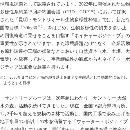
球環境課題として認識されています。2022年に開催された生物
多様性条約第15回締約国会議（CBD－COP15）において採択
された「昆明・モントリオール生物多様性枠組」では、新たな
※1
国際目標「30by30
」をはじめ、生物多様性の損失を食い止
め回復軌道に乗せることを目指す「ネイチャーポジティブ」の
重要性が示されています。また環境課題だけでなく、企業活動
も原料調達や工場の操業などにおいて自然資本（水、土壌、大
気等）へ依存しており、事業継続性の観点からもネイチャーポ
ジティブは重要な意義を持ちます。
※1 2030年までに陸と海の30％以上を健全な生態系として効果的に保全し
ようとする目標
サントリーグループは、20年超にわたり「サントリー 天然
水の森」活動を続けてきました。現在、全国16都府県26カ所、
1万2千haを超える規模の森林で活動し、国内工場で汲み上げる
地下水量の2倍以上の水を涵養する「ウォーター・ポジティブ
※2
」を実現しています。同活動から、森林整備を通じ健全な