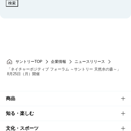
検索
サントリーTOP
企業情報
ニュースリリース
「ネイチャーポジティブ フォーラム ～サントリー 天然水の森～」
8月25日（月）開催
商品
商品TOP
知る・楽しむ
商品一覧
知る・楽しむTOP
文化・スポーツ