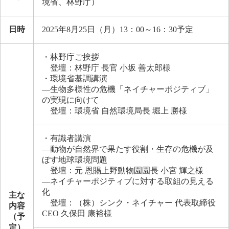
境省、林野庁）
日時
2025年8月25日（月）13：00～16：30予定
・林野庁ご挨拶
登壇：林野庁 長官 小坂 善太郎様
・環境省基調講演
―生物多様性の危機「ネイチャーポジティブ」
の実現に向けて
登壇：環境省 自然環境局長 堀上 勝様
・有識者講演
―動物が自然界で果たす役割・生存の危機が及
ぼす地球環境問題
登壇：元 恩賜上野動物園園長 小宮 輝之様
―ネイチャーポジティブに対する取組の見える
化
主な
登壇：（株）シンク・ネイチャー 代表取締役
内容
CEO 久保田 康裕様
（予
定）