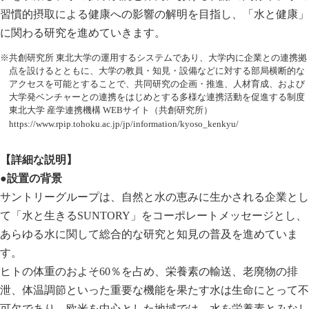
習慣的摂取による健康への影響の解明を目指し、「水と健康」
に関わる研究を進めていきます
。
※共創研究所 東北大学の運用するシステムであり、大学内に企業との連携拠
点を設けるとともに、大学の教員・知見・設備などに対する部局横断的な
アクセスを可能とすることで、共同研究の企画・推進、人材育成、および
大学発ベンチャーとの連携をはじめとする多様な連携活動を促進する制度
東北大学 産学連携機構 WEBサイト（共創研究所）
https://www.rpip.tohoku.ac.jp/jp/information/kyoso_kenkyu/
【詳細な説明】
●設置の背景
サントリーグループは、自然と水の恵みに生かされる企業とし
て「水と生きるSUNTORY」をコーポレートメッセージとし、
あらゆる水に関して総合的な研究と知見の普及を進めていま
す。
ヒトの体重のおよそ60％を占め、栄養素の輸送、老廃物の排
泄、体温調節といった重要な機能を果たす水は生命にとって不
可欠であり、欧米を中心とした地域では、水を栄養素とみなし