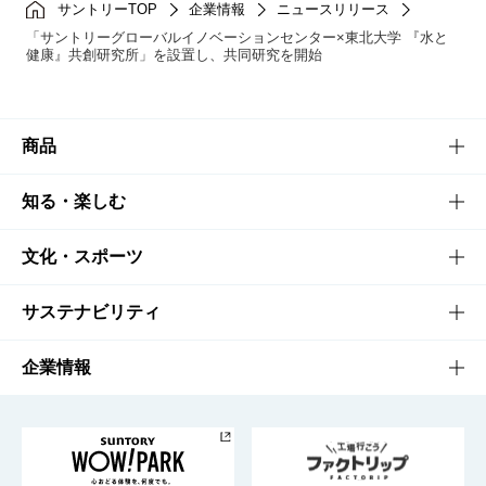
サントリーTOP
企業情報
ニュースリリース
「サントリーグローバルイノベーションセンター×東北大学 『水と
健康』共創研究所」を設置し、共同研究を開始
商品
商品TOP
知る・楽しむ
商品一覧
知る・楽しむTOP
文化・スポーツ
商品発売情報
キャンペーン
文化・スポーツTOP
サステナビリティ
栄養成分一覧
工場見学
サントリーホール
サステナビリティTOP
企業情報
お料理・お酒レシピ
サントリー美術館
トップメッセージ
企業情報TOP
地域情報
サントリーサンバーズ大阪
サントリーが考えるサステナビリティ経営
企業概要