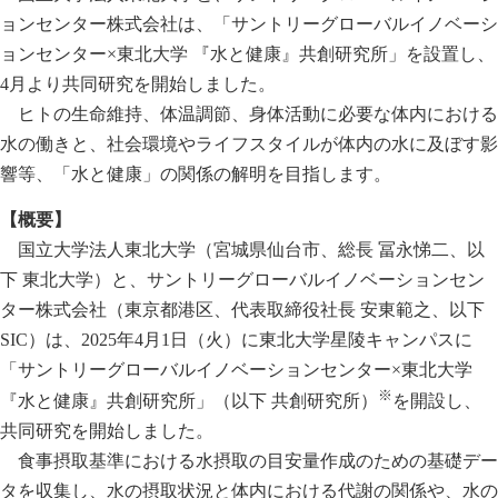
ョンセンター株式会社は、「サントリーグローバルイノベーシ
ョンセンター×東北大学 『水と健康』共創研究所」を設置し、
4月より共同研究を開始しました。
ヒトの生命維持、体温調節、身体活動に必要な体内における
水の働きと、社会環境やライフスタイルが体内の水に及ぼす影
響等、「水と健康」の関係の解明を目指します。
【概要】
国立大学法人東北大学（宮城県仙台市、総長 冨永悌二、以
下 東北大学）と、サントリーグローバルイノベーションセン
ター株式会社（東京都港区、代表取締役社長 安東範之、以下
SIC）は、2025年4月1日（火）に東北大学星陵キャンパスに
「サントリーグローバルイノベーションセンター×東北大学
※
『水と健康』共創研究所」（以下 共創研究所）
を開設し、
共同研究を開始しました。
食
事摂取基準における水摂取の目安量作成のための基礎デー
タを収集し、水の
摂取状況と体内における代謝の関係や、水の