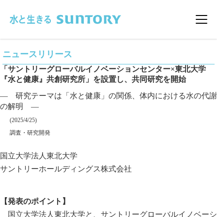
このページの本文へ移動
メニ
ニュースリリース
「サントリーグローバルイノベーションセンター×東北大学
『水と健康』共創研究所」を設置し、共同研究を開始
― 研究テーマは「水と健康」の関係、体内における水の代謝
の解明 ―
掲載日
(2025/4/25)
カテゴリー
調査・研究開発
企業名
国立大学法人東北大学
サントリーホールディングス株式会社
【発表のポイント】
国立大学法人東北大学と、サントリーグローバルイノベーシ