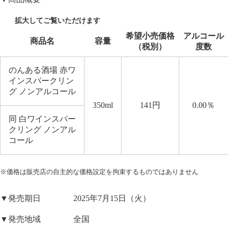
希望小売価格
アルコール
商品名
容量
（
税別）
度
数
のんある酒場 赤ワ
インスパークリン
グ ノンアルコール
350ml
141
円
0.00
％
同 白ワインスパー
クリング ノンアル
コール
※価格は販売店の自主的な価格設定を拘束するものではありません
▼発売期日 2025年7月15日（火）
▼発売地域 全国