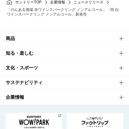
サントリーTOP
企業情報
ニュースリリース
「のんある酒場 赤ワインスパークリング ノンアルコール」「同 白
ワインスパークリング ノンアルコール」新発売
商品
商品TOP
知る・楽しむ
商品一覧
知る・楽しむTOP
文化・スポーツ
商品発売情報
キャンペーン
文化・スポーツTOP
サステナビリティ
栄養成分一覧
工場見学
サントリーホール
サステナビリティTOP
企業情報
お料理・お酒レシピ
サントリー美術館
トップメッセージ
企業情報TOP
地域情報
サントリーサンバーズ大阪
サントリーが考えるサステナビリティ経営
企業概要