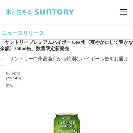
このページの本文へ移動
メニ
ニュースリリース
「サントリープレミアムハイボール白州〈爽やかにして豊かな
余韻〉350ml缶」数量限定新発売
― サントリー白州蒸溜所から特別なハイボール缶をお届け
―
掲載番号
No.14792
掲載日
(2025/4/8)
カテゴリー
商品
企業名