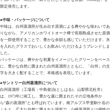
限定発売します。
●中味・パッケージについて
中味は、白州蒸溜所が生み出す原酒による爽やかな味わいであ
りながら、アメリカンホワイトオーク樽で長期熟成させた原酒
を一部使用することで、豊かな余韻も感じていただけます。氷
を入れたグラスでおいしくお飲みいただけるようブレンドしま
した。
パッケージは、爽やかな初夏をイメージしたグリーンをベース
に、豊かな自然に囲まれた白州蒸溜所とともに、「白州」の文
字を大きく配することで、本格感を表現しています。
●サントリー白州蒸溜所について
白州蒸溜所（工場長：中島俊治(としはる)、山梨県北杜市）
は、1973年に竣工し、豊かな森に囲まれたその立地条件か
ら“森の蒸溜所”とも呼ばれています。南アルプス甲斐駒ケ岳の
ふもと、広大な自然に囲まれた場所で、山崎蒸溜所とは個性の