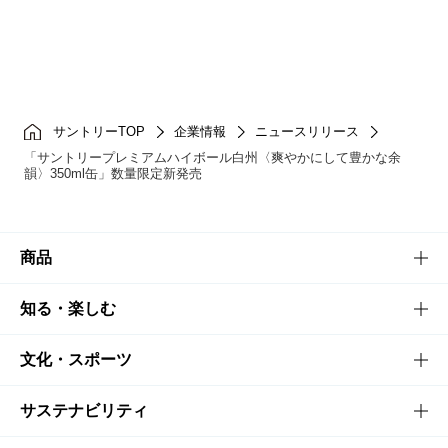
サントリーTOP
企業情報
ニュースリリース
「サントリープレミアムハイボール白州〈爽やかにして豊かな余
韻〉350ml缶」数量限定新発売
商品
商品TOP
知る・楽しむ
商品一覧
知る・楽しむTOP
文化・スポーツ
商品発売情報
キャンペーン
文化・スポーツTOP
サステナビリティ