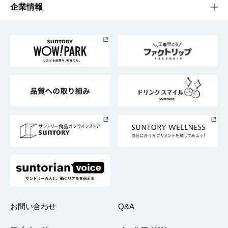
栄養成分一覧
工場見学
サントリーホール
サステナビリティTOP
企業情報
お料理・お酒レシピ
サントリー美術館
トップメッセージ
企業情報TOP
地域情報
サントリーサンバーズ大阪
サントリーが考えるサステナビリティ経営
企業概要
東京サントリーサンゴリアス
ESG情報ポータル
グループ企業一覧
サントリースポーツ
サステナビリティストーリーズ
事業所一覧
採用情報
お問い合わせ
Q&A