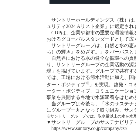
サントリーホールディングス（株）は、
ュリティ2024 Aリスト企業」に選定
CDPは、企業や都市の重要な環境情報
おけるグローバルスタンダードとして広く
サントリーグループは、自然と水の恵み
ち）の輝き』をめざす。」をパーパスと
自然界における水の健全な循環への貢献
り、サントリーグループの企業活動の源
現」を掲げています。グループで共有す
では、工場における節水活動に加え、国
※
ター・ポジティブ
」を実現。啓発・コ
ーター・ポジティブ」コミュニケーショ
事業を展開する各地で水源涵養をはじめ
当グループは今後も、「水のサステナビ
にグループ一丸となって取り組み、サス
※サントリーグループでは、取水量以上の水を水
▼サントリーグループのサステナビリテ
https://www.suntory.co.jp/company/csr/