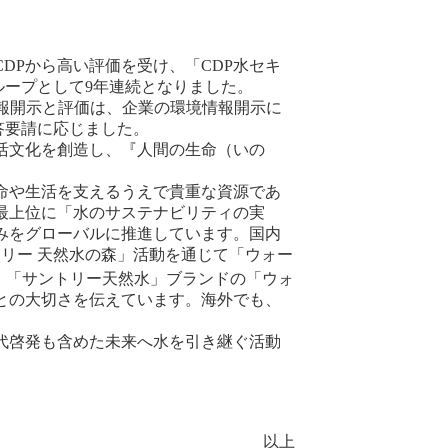
Pから高い評価を受け、「CDP水セキ
ループとして9年連続となりました。
報開示と評価は、企業の環境情報開示に
答要請に応じました。
活文化を創造し、『人間の生命（いの
命や生活を支えるうえで貴重な資源であ
最上位に「水のサステナビリティの実
みをグローバルに推進しています。国内
リー 天然水の森」活動を通じて「ウォー
、「サントリー天然水」ブランドの「ウォ
との大切さを伝えています。海外でも、
代啓発も含めた未来へ水を引き継ぐ活動
以上