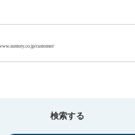
/www.suntory.co.jp/customer/
検索する