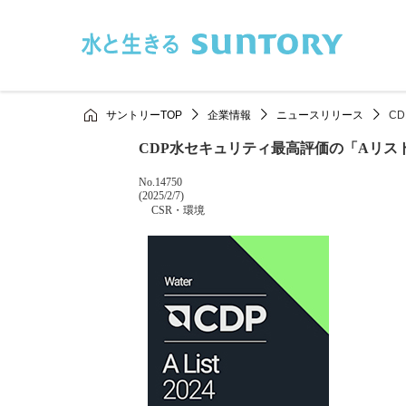
このページの本文へ移動
サントリーTOP
企業情報
ニュースリリース
C
CDP水セキュリティ最高評価の「Aリス
掲載番号
No.14750
掲載日
(2025/2/7)
カテゴリー
CSR・環境