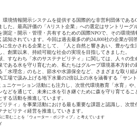
環境情報開示システムを提供する国際的な非営利団体であるCD
されました。最高評価の「Aリスト企業」への選定はサントリーグ
を測定・開示・管理・共有するための国際NPOで、その環境情
認知されています。今回は過去最多の約24,800社の企業が回
に生かされる企業として、「人と自然と響きあい、豊かな生
し、創業以来、持続可能な社会の実現を目指してきました。
、すなわち「水のサステナビリティ」に関しては、人々の生
泉である水を守り育むため、私たちはグループ環境基本方針の
る「水理念」のもと、節水や水源保全など、さまざまな取り組
内工場で汲み上げる地下水量の2倍以上の水を涵養する「サント
ミュニケーション活動にも注力し、次世代環境教育「水育」や
ンなどを通じて、未来に水を引き継ぐために森を守り育てるこ
とする活動を推進しています。
リティ」を事業活動における最も重要な課題と認識し、次世
テナビリティ経営を推進していきます。
系に育むことを「ウォーター・ポジティブ」と考えています
ィ