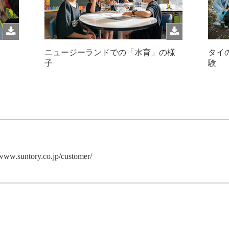
ニュージーランドでの「水育」の様
タイ
子
験
/www.suntory.co.jp/customer/