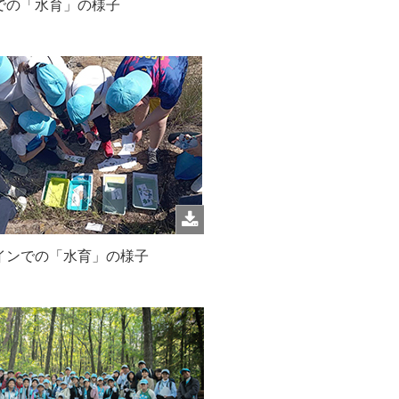
での「水育」の様子
インでの「水育」の様子