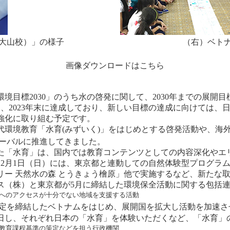
大山校）」の様子
（右）ベト
画像ダウンロードはこちら
標2030」のうち水の啓発に関して、2030年までの展開目標
は、2023年末に達成しており、新しい目標の達成に向けては
強化に取り組む予定です。
環境教育「水育(みずいく)」をはじめとする啓発活動や、海
ーバルに推進してきました。
えた「水育」は、国内では教育コンテンツとしての内容深化や
12月1日（日）には、東京都と連動しての自然体験型プログラ
リー 天然水の森 とうきょう檜原」他で実施するなど、新たな
ス（株）と東京都が5月に締結した環境保全活動に関する包括
水へのアクセスが十分でない地域を支援する活動
定を締結したベトナムをはじめ、展開国を拡大し活動を加速させ
日し、それぞれ日本の「水育」を体験いただくなど、「水育」
、教育課程基準の策定などを担う行政機関