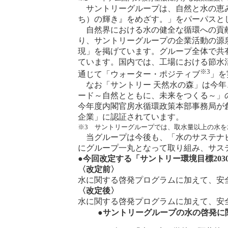
サントリーグループは、自然と水の恵み
ち）の輝き』をめざす。」をパーパスと
自然界における水の健全な循環への貢献
り、サントリーグループの企業活動の源
現」を掲げています。グループ全体で共
ています。国内では、工場における節水
※3
通じて「ウォーター・ポジティブ
」を
なお「サントリー 天然水の森」は今年、林
ード～自然とともに、未来をつくる～」
今年度内閣官房水循環政策本部事務局が創
企業」に認証されています。
※3 サントリーグループでは、取水量以上の水
当グループは今後も、「水のサステナビ
にグループ一丸となって取り組み、サス
●今回改定する「サントリー環境目標20
〈改定前〉
水に関する啓発プログラムに加えて、安
〈改定後〉
水に関する啓発プログラムに加えて、安
●サントリーグループの水の啓発に