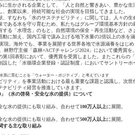
に生かされる企業として、「人と自然と響きあい、豊かな生
し、創業以来、持続可能な社会の実現を目指してきました。
、すなわち「水のサステナビリティ」に関しては、人々の生
泉である水を守り育むため、私たちはグループ環境基本方針の
有する「水理念」のもと、自然環境の保全・再生活動など、さ
活動に加え、国内工場で汲み上げる地下水量の2倍以上の水を涵
実現。海外でも、事業を展開する世界各地で水源涵養をはじめ
野庁主催「森林×ACTチャレンジ2024」において優秀賞を、東
の第1回表彰において、優秀賞を受賞しました。またこれらの
設した「水循環企業登録・認証制度」においてサントリーホール
を水系に育むことを「ウォーター・ポジティブ」と考えています
リティ」を事業活動における最も重要な課題と認識し、次世
テナビリティ経営を推進していきます。
30」（水の啓発・安全な水の提供）について
全な水の提供にも取り組み、合わせて
100万人以上
に展開。
全な水の提供にも取り組み、合わせて
500万人以上
に展開。
関する主な取り組み