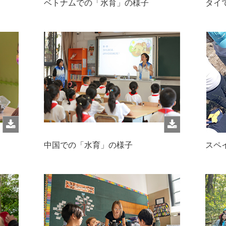
ベトナムでの「水育」の様子
タイ
中国での「水育」の様子
スペ