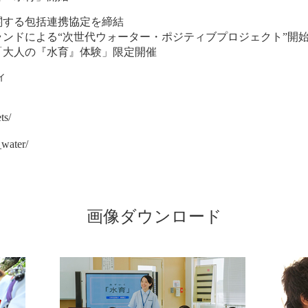
関する包括連携協定を締結
ンドによる“次世代ウォーター・ポジティブプロジェクト”開
「大人の『水育』体験」限定開催
ィ
ts/
_water/
画像ダウンロード