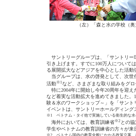
（左）「森と水の学校（奥
サントリーグループは、「サントリー環境目
引き上げます。すでに100万人について
る展開拡大などアジアを中心とした活動
当グループは、水の啓発として、次世代
※1
活動
など、さまざまな取り組みをグロ
特に2004年に開始し今年20周年を迎
など着実な活動拡大を進めてきました。
験＆水のワークショップ～」を「サント
イベントは、サントリーホールディング
※1 ベトナム・タイ他で実施している衛生的な
※2
海外においては、教育訓練省
との協
学生やベトナムの教育訓練省の方々が来
※2 ベトナム国内の教育全般にかかる政策立案