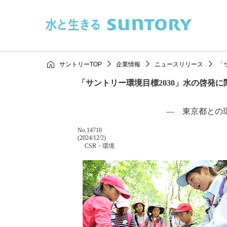
このページの本文へ移動
サントリーTOP
企業情報
ニュースリリース
「
「サントリー環境目標2030」水の啓発
― 東京都との
掲載番号
No.14710
掲載日
(2024/12/2)
カテゴリー
CSR・環境