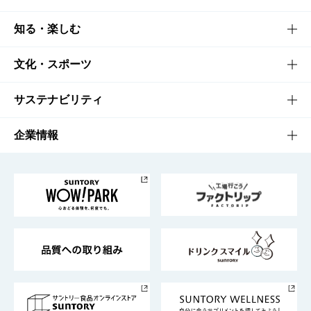
商品TOP
知る・楽しむ
商品一覧
知る・楽しむTOP
文化・スポーツ
商品発売情報
キャンペーン
文化・スポーツTOP
サステナビリティ
栄養成分一覧
工場見学
サントリーホール
サステナビリティTOP
企業情報
お料理・お酒レシピ
サントリー美術館
トップメッセージ
企業情報TOP
地域情報
サントリーサンバーズ大阪
サントリーが考えるサステナビリティ経営
企業概要
東京サントリーサンゴリアス
ESG情報ポータル
グループ企業一覧
サントリースポーツ
サステナビリティストーリーズ
事業所一覧
採用情報