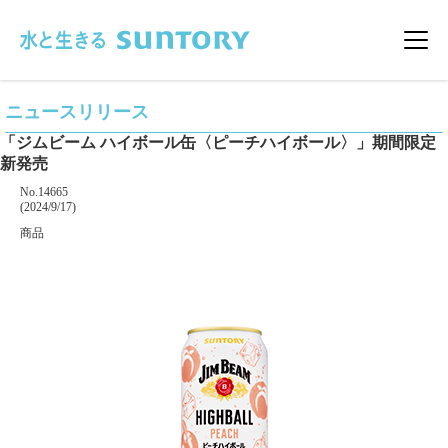
このページの本文へ移動
メニ
ニュースリリース
「ジムビーム ハイボール缶〈ピーチハイボール〉」期間限定
新発売
掲載番号
No.14665
掲載日
(2024/9/17)
カテゴリー
商品
企業名