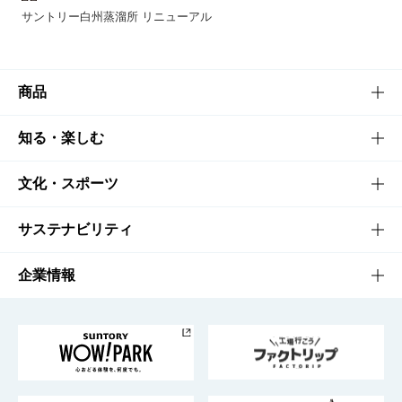
サントリー白州蒸溜所 リニューアル
商品
商品TOP
知る・楽しむ
商品一覧
知る・楽しむTOP
文化・スポーツ
商品発売情報
キャンペーン
文化・スポーツTOP
サステナビリティ
栄養成分一覧
工場見学
サントリーホール
サステナビリティTOP
企業情報
お料理・お酒レシピ
サントリー美術館
トップメッセージ
企業情報TOP
地域情報
サントリーサンバーズ大阪
サントリーが考えるサステナビリティ経営
企業概要