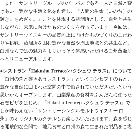
また、サントリーグループのパーパスである「人と自然と響
きあい、豊かな生活文化を創造し、『人間の生命（いのち）の
輝き』をめざす。」ことを体現する蒸溜所として、自然と共生
しながら、未来に向けたものづくりを行っています。今回は、
サントリーウイスキーの品質向上に向けたものづくりのこだわ
りや挑戦、蒸溜所を囲む豊かな自然や周辺地域との共生など、
白州ならではの魅力をよりいっそう体感いただける白州蒸溜所
へとリニューアルします。
●レストラン「Hakushu Terrace(ハクシュウ テラス)」について
「白州の森と響きあうレストラン」というコンセプトのもと、
豊かな自然に囲まれた空間の中で癒されていただきたいという
思いからオープンします。山梨県産の食材をふんだんに使った
石窯ピザをはじめ、「Hakushu Terrace(ハクシュウ テラス)」で
しか味わえない「サントリーシングルモルトウイスキー 白
州」のオリジナルカクテルもお楽しみいただけます。森を感じ
る開放的な空間で、地元食材と白州の森で生まれた製品をご堪