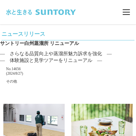
このページの本文へ移動
メニ
ニュースリリース
サントリー白州蒸溜所 リニューアル
― さらなる品質向上や蒸溜所魅力訴求を強化 ―
― 体験施設と見学ツアーをリニューアル ―
掲載番号
No.14656
掲載日
(2024/8/27)
カテゴリー
その他
企業名