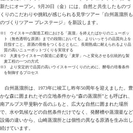
新たにオープン。9月20日（金）には、自然と共生したものづ
くりのこだわりや挑戦が感じられる見学ツアー「白州蒸溜所も
のづくりツアー プレステージ」を新設します。
※1 ウイスキーの製造工程における「蒸溜」を終えたばかりのニューポッ
ト（無色透明な原酒）までの段階においても、よりいっそうの品質向上を
目指すこと。原酒の骨格をつくるとともに、長期熟成に耐えられるより品
質の高いニューポットづくりを実現する
※2 大麦をウイスキーの製造に必要な「麦芽」へと変化させる伝統的な製
麦工程の一つの方式
※3 より安定的で品質の高いウイスキーづくりのために、酵母の培養条件
を制御するプロセス
白州蒸溜所は、1973年に竣工し昨年50周年を迎えました。豊
かな森に囲まれたその立地条件から“森の蒸溜所”とも呼ばれ、
南アルプス甲斐駒ケ岳のふもと、広大な自然に囲まれた場所
で、水や気候などの自然条件だけでなく、発酵槽や蒸溜釜など
設備の違いから、山崎蒸溜所とは個性の異なる原酒を生み出し
続けています。