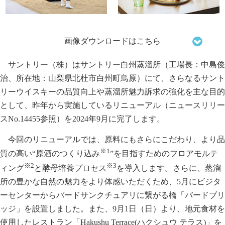
画像ダウンロードはこちら
サントリー（株）はサントリー白州蒸溜所（工場長：中島俊
治、所在地：山梨県北杜市白州町鳥原）にて、さらなるサント
リーウイスキーの品質向上や蒸溜所魅力訴求の強化を主な目的
として、昨年から実施しているリニューアル（
ニュースリリー
スNo.14455参照
）を2024年9月に完了します。
今回のリニューアルでは、原料にもさらにこだわり、より品
※1
質の高い“原酒のつくり込み
”を目指すためのフロアモルテ
※2
※3
ィング
と酵母培養プロセス
を導入します。さらに、蒸溜
所の豊かな自然の魅力をより体感いただくため、5月にビジタ
ーセンターからバードサンクチュアリに繋がる橋「バードブリ
ッジ」を設置しました。また、9月1日（日）より、地元食材を
使用したレストラン「Hakushu Terrace(ハクシュウ テラス)」を