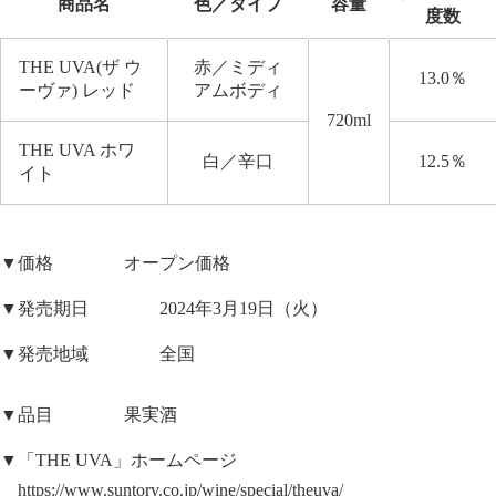
商品名
色／タイプ
容量
度数
THE UVA(ザ ウ
赤／ミディ
13.0％
ーヴァ) レッド
アムボディ
720ml
THE UVA ホワ
白／辛口
12.5％
イト
▼価格 オープン価格
▼発売期日 2024年3月19日（火）
▼発売地域 全国
▼品目 果実酒
▼「THE UVA」ホームページ
https://www.suntory.co.jp/wine/special/theuva/