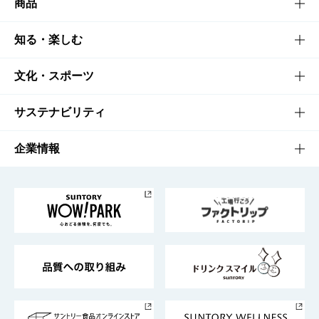
商品
商品TOP
知る・楽しむ
商品一覧
知る・楽しむTOP
文化・スポーツ
商品発売情報
キャンペーン
文化・スポーツTOP
サステナビリティ
栄養成分一覧
工場見学
サントリーホール
サステナビリティTOP
企業情報
お料理・お酒レシピ
サントリー美術館
トップメッセージ
企業情報TOP
地域情報
サントリーサンバーズ大阪
サントリーが考えるサステナビリティ経営
企業概要
東京サントリーサンゴリアス
ESG情報ポータル
グループ企業一覧
サントリースポーツ
サステナビリティストーリーズ
事業所一覧