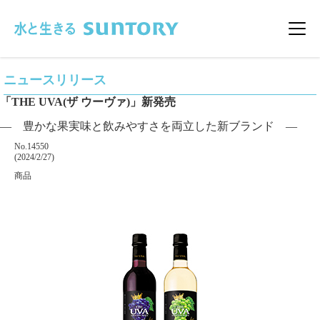
このページの本文へ移動
メニ
ニュースリリース
「THE UVA(ザ ウーヴァ)」新発売
― 豊かな果実味と飲みやすさを両立した新ブランド ―
掲載番号
No.14550
掲載日
(2024/2/27)
カテゴリー
商品
企業名