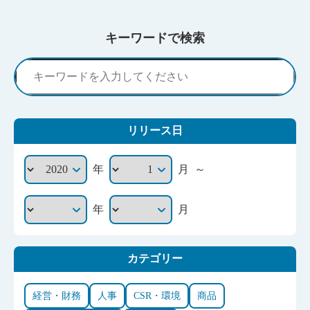
キーワードで検索
リリース日
～
年
月
年
月
カテゴリー
経営・財務
人事
CSR・環境
商品