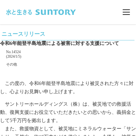
このページの本文へ移動
メニ
ニュースリリース
令和6年能登半島地震による被害に対する支援について
掲載番号
No.14524
掲載日
(2024/1/5)
カテゴリー
その他
企業名
この度の、令和6年能登半島地震により被災された方々に対
し、心よりお見舞い申し上げます。
サントリーホールディングス（株）は、被災地での救援活
動、復興支援にお役立ていただきたいとの思いから、義捐金と
して5千万円を拠出します。
また、救援物資として、被災地にミネラルウォーター「サン