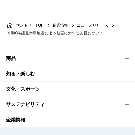
サントリーTOP
企業情報
ニュースリリース
令和6年能登半島地震による被害に対する支援について
商品
商品TOP
知る・楽しむ
商品一覧
知る・楽しむTOP
文化・スポーツ
商品発売情報
キャンペーン
文化・スポーツTOP
サステナビリティ
栄養成分一覧
工場見学
サントリーホール
サステナビリティTOP
企業情報
お料理・お酒レシピ
サントリー美術館
トップメッセージ
企業情報TOP