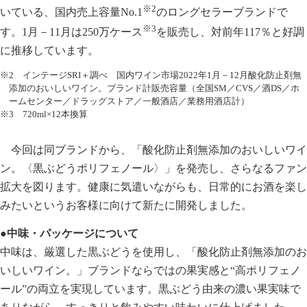
※2
いている、国内売上容量No.1
のロングセラーブランドで
※3
す。1月－11月は250万ケース
を販売し、対前年117％と好調
に推移しています。
※2 インテージSRI＋調べ 国内ワイン市場2022年1月－12月酸化防止剤無
添加のおいしいワイン。ブランド計販売容量（全国SM／CVS／酒DS／ホ
ームセンター／ドラッグストア／一般酒店／業務用酒店計）
※3 720ml×12本換算
今回は同ブランドから、「酸化防止剤無添加のおいしいワイ
ン。〈黒ぶどうポリフェノール〉」を発売し、さらなるファン
拡大を図ります。健康に気遣いながらも、日常的にお酒を楽し
みたいというお客様に向けて新たに開発しました。
●中味・パッケージについて
中味は、厳選した黒ぶどうを使用し、「酸化防止剤無添加のお
いしいワイン。」ブランドならではの果実感と“高ポリフェノ
ール”の両立を実現しています。黒ぶどう由来の濃い果実味で