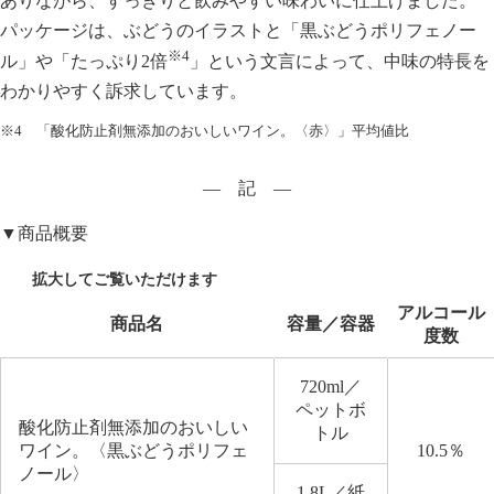
ありながら、すっきりと飲みやすい味わいに仕上げました。
パッケージは、ぶどうのイラストと「黒ぶどうポリフェノー
※4
ル」や「たっぷり2倍
」という文言によって、中味の特長を
わかりやすく訴求しています。
※4 「酸化防止剤無添加のおいしいワイン。〈赤〉」平均値比
― 記 ―
▼商品概要
アルコール
商品名
容量／容器
度数
720ml／
ペットボ
酸化防止剤無添加のおいしい
トル
ワイン。〈黒ぶどうポリフェ
10.5％
ノール〉
1.8L／紙