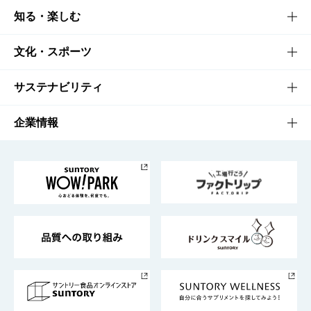
商品TOP
知る・楽しむ
商品一覧
知る・楽しむTOP
文化・スポーツ
商品発売情報
キャンペーン
文化・スポーツTOP
サステナビリティ
栄養成分一覧
工場見学
サントリーホール
サステナビリティTOP
企業情報
お料理・お酒レシピ
サントリー美術館
トップメッセージ
企業情報TOP
地域情報
サントリーサンバーズ大阪
サントリーが考えるサステナビリティ経営
企業概要
東京サントリーサンゴリアス
ESG情報ポータル
グループ企業一覧
サントリースポーツ
サステナビリティストーリーズ
事業所一覧
採用情報