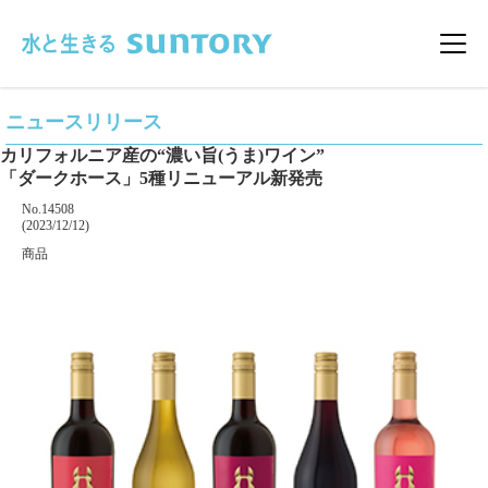
このページの本文へ移動
メニ
ニュースリリース
カリフォルニア産の“濃い旨(うま)ワイン”
「ダークホース」5種リニューアル新発売
掲載番号
No.14508
掲載日
(2023/12/12)
カテゴリー
商品
企業名