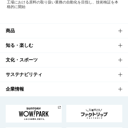
工場における原料の取り扱い業務の自動化を目指し、技術検証を本
格的に開始
商品
商品TOP
知る・楽しむ
商品一覧
知る・楽しむTOP
文化・スポーツ
商品発売情報
キャンペーン
文化・スポーツTOP
サステナビリティ
栄養成分一覧
工場見学
サントリーホール
サステナビリティTOP
企業情報
お料理・お酒レシピ
サントリー美術館
トップメッセージ
企業情報TOP
地域情報
サントリーサンバーズ大阪
サントリーが考えるサステナビリティ経営
企業概要