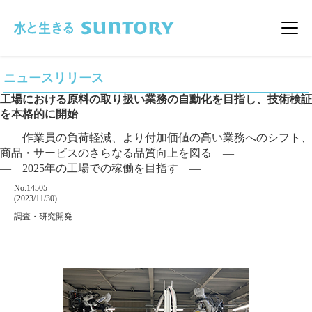
このページの本文へ移動
メニ
ニュースリリース
工場における原料の取り扱い業務の自動化を目指し、技術検証
を本格的に開始
― 作業員の負荷軽減、より付加価値の高い業務へのシフト、
商品・サービスのさらなる品質向上を図る ―
― 2025年の工場での稼働を目指す ―
掲載番号
No.14505
掲載日
(2023/11/30)
カテゴリー
調査・研究開発
企業名