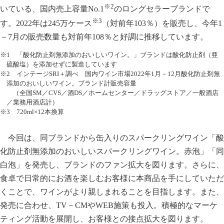
※2
いている、国内売上容量No.1
のロングセラーブランドで
※3
す。2022年は245万ケース
（対前年103％）を販売し、今年1
－7月の販売数量も対前年108％と好調に推移しています。
※1 「酸化防止剤無添加のおいしいワイン。」ブランドは酸化防止剤（亜
硫酸塩）を添加せずに製造しています
※2 インテージSRI＋調べ 国内ワイン市場2022年1月－12月酸化防止剤無
添加のおいしいワイン。ブランド計販売容量
（全国SM／CVS／酒DS／ホームセンター／ドラッグストア／一般酒店
／業務用酒店計）
※3 720ml×12本換算
今回は、同ブランドから缶入りのスパークリングワイン「酸
化防止剤無添加のおいしいスパークリングワイン。赤泡」「同
白泡」を発売し、ブランドのファン拡大を図ります。さらに、
食卓で日常的にお酒を楽しむお客様に本商品を手にしていただ
くことで、ワインがより親しまれることを目指します。また、
発売に合わせ、TV－CMやWEB施策も投入。積極的なマーケ
ティング活動を展開し、お客様との接点拡大を図ります。