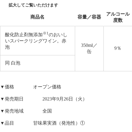
アルコール
商品名
容量／容器
度数
※1
酸化防止剤無添加
のおいし
いスパークリングワイン。赤
350ml／
泡
9％
缶
同 白泡
▼価格 オープン価格
▼発売期日 2023年9月26日（火）
▼発売地域 全国
▼品目 甘味果実酒（発泡性）①