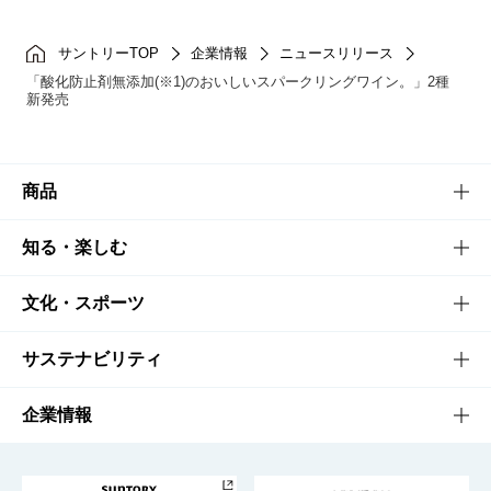
サントリーTOP
企業情報
ニュースリリース
「酸化防止剤無添加(※1)のおいしいスパークリングワイン。」2種
新発売
商品
商品TOP
知る・楽しむ
商品一覧
知る・楽しむTOP
文化・スポーツ
商品発売情報
キャンペーン
文化・スポーツTOP
サステナビリティ
栄養成分一覧
工場見学
サントリーホール
サステナビリティTOP
企業情報
お料理・お酒レシピ
サントリー美術館
トップメッセージ
企業情報TOP