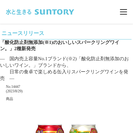
このページの本文へ移動
メニ
ニュースリリース
「酸化防止剤無添加(※1)のおいしいスパークリングワイ
ン。」2種新発売
― 国内売上容量No.1ブランド(※2)「酸化防止剤無添加のお
いしいワイン。」ブランドから、
日常の食卓で楽しめる缶入りスパークリングワインを発
売 ―
掲載番号
No.14447
掲載日
(2023/8/29)
カテゴリー
商品
企業名