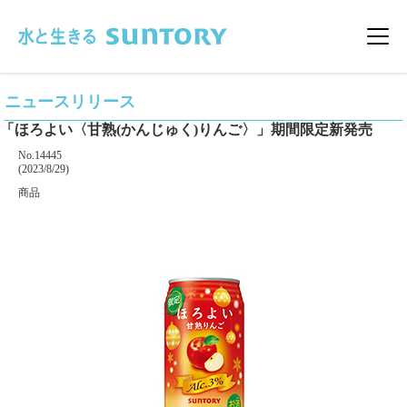
このページの本文へ移動
メニ
ニュースリリース
「ほろよい〈甘熟(かんじゅく)りんご〉」期間限定新発売
掲載番号
No.14445
掲載日
(2023/8/29)
カテゴリー
商品
企業名