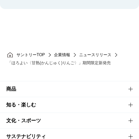
サントリーTOP
企業情報
ニュースリリース
「ほろよい〈甘熟(かんじゅく)りんご〉」期間限定新発売
商品
商品TOP
知る・楽しむ
商品一覧
知る・楽しむTOP
文化・スポーツ
商品発売情報
キャンペーン
文化・スポーツTOP
サステナビリティ