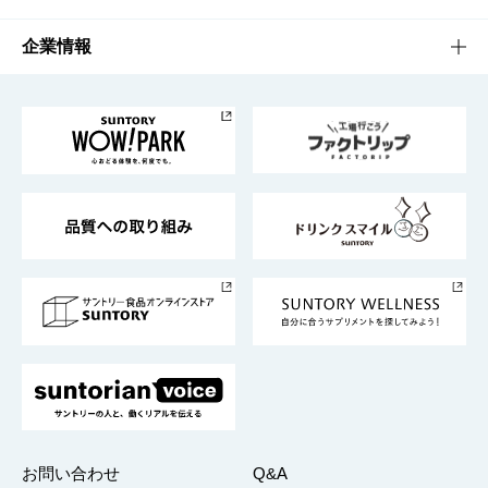
栄養成分一覧
工場見学
サントリーホール
サステナビリティTOP
企業情報
お料理・お酒レシピ
サントリー美術館
トップメッセージ
企業情報TOP
地域情報
サントリーサンバーズ大阪
サントリーが考えるサステナビリティ経営
企業概要
東京サントリーサンゴリアス
ESG情報ポータル
グループ企業一覧
サントリースポーツ
サステナビリティストーリーズ
事業所一覧
採用情報
お問い合わせ
Q&A