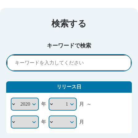
検索する
キーワードで検索
リリース日
～
年
月
年
月