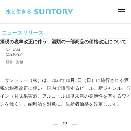
このページの本文へ移動
メニ
ニュースリリース
酒税の税率改正に伴う、酒類の一部商品の価格改定について
掲載番号
No.14384
掲載日
(2023/5/25)
カテゴリー
経営・財務
企業名
サントリー（株）は、2023年10月1日（日）に施行される酒
税の税率改正に伴い、国内で販売するビール、新ジャンル、ワ
イン（甘味果実酒、アルコール10度未満の発泡性を有するワイ
ンを除く）、紹興酒を対象に、生産者価格を改定します。
― 記 ―