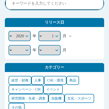
リリース日
～
年
月
年
月
カテゴリー
経営・財務
人事
CSR・環境
商品
キャンペーン・CM
イベント
研究開発・生産・調査
自販機
文化・スポーツ
その他