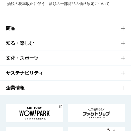
酒税の税率改正に伴う、酒類の一部商品の価格改定について
商品
商品TOP
知る・楽しむ
商品一覧
知る・楽しむTOP
文化・スポーツ
商品発売情報
キャンペーン
文化・スポーツTOP
サステナビリティ
栄養成分一覧
工場見学
サントリーホール
サステナビリティTOP
企業情報
お料理・お酒レシピ
サントリー美術館
トップメッセージ
企業情報TOP
地域情報
サントリーサンバーズ大阪
サントリーが考えるサステナビリティ経営
企業概要
東京サントリーサンゴリアス
ESG情報ポータル