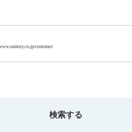
/www.suntory.co.jp/customer/
検索する