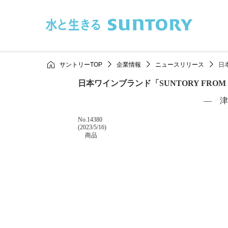
このページの本文へ移動
サントリーTOP
企業情報
ニュースリリース
日
日本ワインブランド「SUNTORY FRO
― 津
掲載番号
No.14380
掲載日
(2023/5/16)
カテゴリー
商品