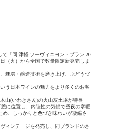
て「同 津軽 ソーヴィニヨン・ブラン 20
6月13日（火）から全国で数量限定新発売しま
い、栽培・醸造技術を磨き上げ、ぶどうづ
いう日本ワインの魅力をより多くのお客
木山(いわきさん)の火山灰土壌が特長
西麓に位置し、内陸性の気候で昼夜の寒暖
ため、しっかりと色づき味わいが凝縮さ
新ヴィンテージを発売し、同ブランドのさ