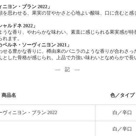
ヴィニヨン・ブラン 2022」
類を思わせる、果実の甘やかさと心地よい酸味、口に含むと感
シャルドネ 2022」
ような香り、やわらかな味わい、素直に感じられる果実感が特
られます。
ま カベルネ・ソーヴィニヨン 2021」
わせる豊かな香りに、樽由来のバニラのような香りが合わさっ
んとした骨格が感じられ、上品で力強い味わいとなめらかで長
― 記 ―
商品名
色／タイプ
 ソーヴィニヨン・ブラン 2022
白／辛口
白／辛口