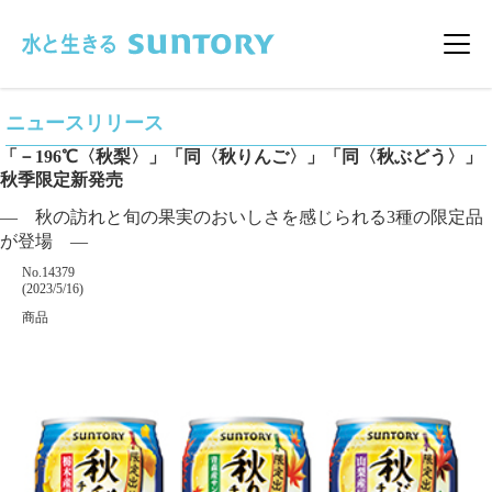
このページの本文へ移動
メニ
ニュースリリース
「－196℃〈秋梨〉」「同〈秋りんご〉」「同〈秋ぶどう〉」
秋季限定新発売
― 秋の訪れと旬の果実のおいしさを感じられる3種の限定品
が登場 ―
掲載番号
No.14379
掲載日
(2023/5/16)
カテゴリー
商品
企業名