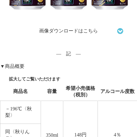
画像ダウンロードはこちら
― 記 ―
▼商品概要
希望小売価格
商品名
容量
アルコール度数
（税別）
－
196
℃〈秋
梨〉
同〈秋りん
148
円
4
％
350ml