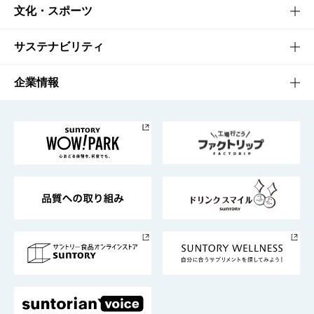
商品一覧
知る・楽しむTOP
文化・スポーツ
商品発売情報
キャンペーン
文化・スポーツTOP
サステナビリティ
栄養成分一覧
工場見学
サントリーホール
サステナビリティTOP
企業情報
お料理・お酒レシピ
サントリー美術館
トップメッセージ
企業情報TOP
地域情報
サントリーサンバーズ大阪
サントリーが考えるサステナビリティ経営
企業概要
東京サントリーサンゴリアス
ESG情報ポータル
グループ企業一覧
サントリースポーツ
サステナビリティストーリーズ
事業所一覧
採用情報