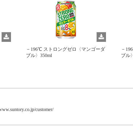
－196℃ ストロングゼロ〈マンゴーダ
－1
ブル〉350ml
ブル〉
/www.suntory.co.jp/customer/