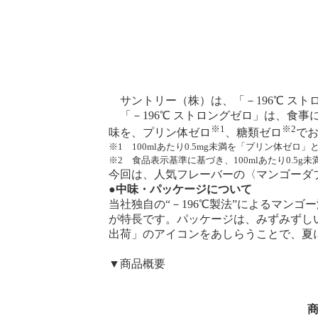
サントリー（株）は、「－196℃ スト
「－196℃ ストロングゼロ」は、食
※1
※2
味を、プリン体ゼロ
、糖類ゼロ
で
※1 100mlあたり0.5mg未満を「プリン体ゼロ
※2 食品表示基準に基づき、100mlあたり0.5
今回は、人気フレーバーの〈マンゴーダ
●中味・パッケージについて
当社独自の“－196℃製法”によるマン
が特長です。パッケージは、みずみずし
出荷」のアイコンをあしらうことで、夏
▼商品概要