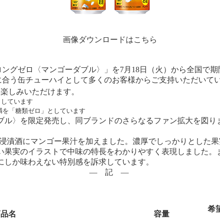
画像ダウンロードはこちら
ロングゼロ〈マンゴーダブル〉」を7月18日（火）から全国で
事に合う缶チューハイとして多くのお客様からご支持いただいて
お楽しみいただけます。
」としています
g未満を「糖類ゼロ」としています
ブル〉を限定発売し、同ブランドのさらなるファン拡大を図り
ゴー浸漬酒にマンゴー果汁を加えました。濃厚でしっかりとした
い果実のイラストで中味の特長をわかりやすく表現しました。
にしか味わえない特別感を訴求しています。
― 記 ―
希
商品名
容量