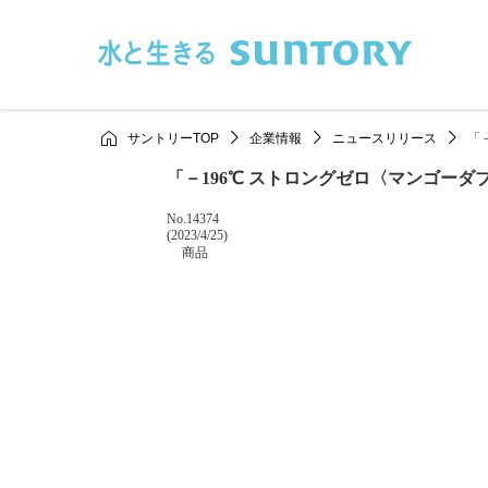
このページの本文へ移動
サントリーTOP
企業情報
ニュースリリース
「
「－196℃ ストロングゼロ〈マンゴー
掲載番号
No.14374
掲載日
(2023/4/25)
カテゴリー
商品