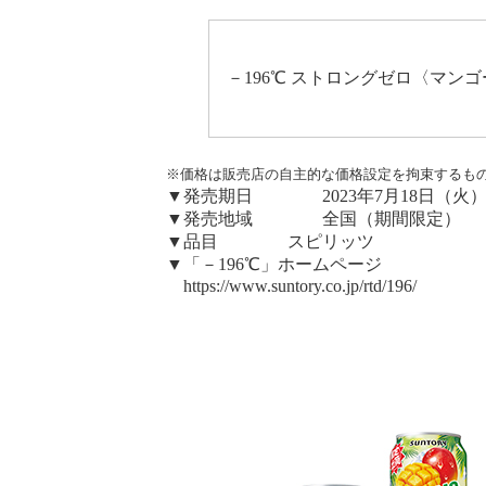
－
196
℃ ストロングゼロ〈マンゴ
※価格は販売店の自主的な価格設定を拘束するも
▼発売期日 2023年7月18日（火
▼発売地域 全国（期間限定）
▼品目 スピリッツ
▼「－196℃」ホームページ
https://www.suntory.co.jp/rtd/196/