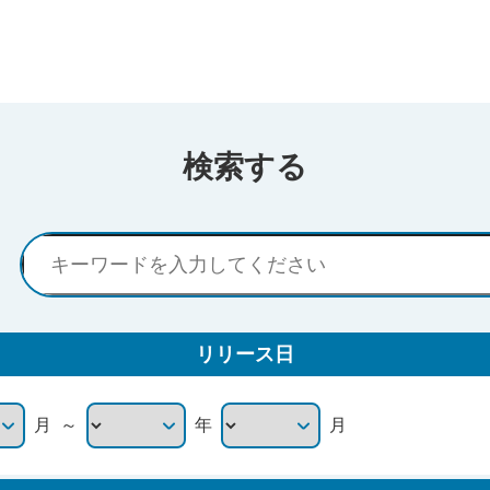
検索する
リリース日
～
月
年
月